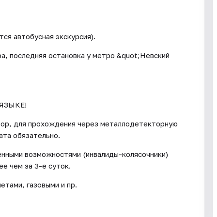
ся автобусная экскурсия).
ора, последняя остановка у метро &quot;Невский
ЯЗЫКЕ!
тор, для прохождения через металлодетекторную
ата обязательно.
енными возможностями (инвалиды-колясочники)
е чем за 3-е суток.
тами, газовыми и пр.