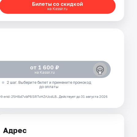
Билеты со скидкой
на Kassir.ru
от 1 600 ₽
на Kassir.ru
2 шаг. Выберите билет и примените промокод
до оплаты
 erid: 25H8d7vbP8SRTvHZrUcdLB.
Действует до 31 августа 2026
Адрес