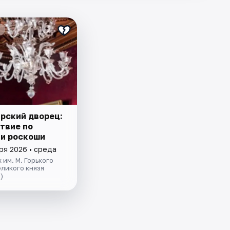
рский дворец:
твие по
 и роскоши
ря 2026 • среда
 им. М. Горького
ликого князя
)