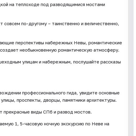
дкой на теплоходе под разводящимися мостами
т совсем по-другому – таинственно и величественно,
кающие перспективы набережных Невы, романтические
о создает необыкновенную романтическую атмосферу.
ешеходным улицам и набережным, послушайте рассказы
вождении профессионального гида, увидите основные
улицы, проспекты, дворцы, памятники архитектуры.
ят прекрасные виды СПб и развод мостов.
аемую 1, 5-часовую ночную экскурсию по Неве на