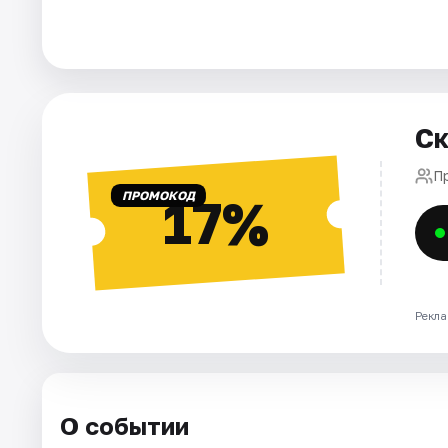
Города
Площадки
Ск
Артисты
П
Рейтинги
ПРОМОКОД
17%
Рекла
О событии