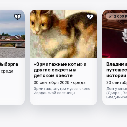
от 2 000 ₽
Выборга
«Эрмитажные коты» и
Владими
другие секреты в
путешес
• среда
детском квесте
истории
30 сентября 2026 • среда
30 сентяб
Эрмитаж, внутри музея, около
Дом ученых
Иорданской лестницы
(Дворец Ве
Владимира