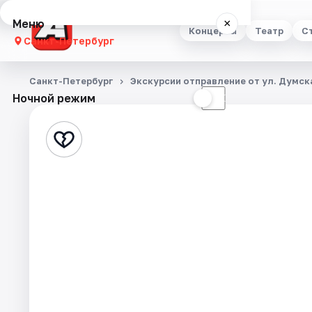
Меню
×
Концерты
Театр
С
Санкт-Петербург
Концерты
Санкт-Петербург
Экскурсии отправление от ул. Думска
Ночной режим
☀
☾
Театр
Стендап
Выставки
Квесты
Экскурсии
Спорт
События