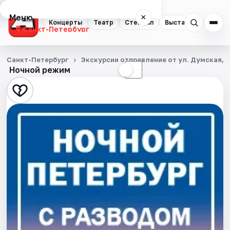
Меню
×
Концерты
Театр
Стендап
Выставки
Квест
Санкт-Петербург
Концерты
Санкт-Петербург
Экскурсии отправление от ул. Думская, д
Ночной режим
☀
☾
Театр
Стендап
Выставки
Квесты
Экскурсии
Спорт
События