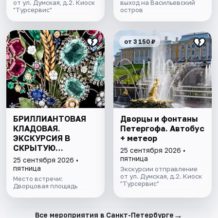
от ул. Думская, д.2. Киоск
выход на Васильевский
"Турсервис"
остров
от 3 150 ₽
БРИЛЛИАНТОВАЯ
Дворцы и фонтаны
КЛАДОВАЯ.
Петергофа. Автобус
ЭКСКУРСИЯ В
+ метеор
СКРЫТУЮ
25 сентября 2026 •
СОКРОВИЩНИЦУ
пятница
25 сентября 2026 •
ЭРМИТАЖА С
пятница
Экскурсии отправление
БИЛЕТОМ В МУЗЕЙ
от ул. Думская, д.2. Киоск
Место встречи:
"Турсервис"
Дворцовая площадь
→
Все мероприятия в Санкт-Петербурге