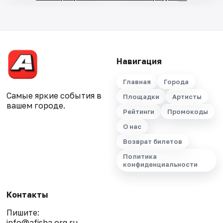
Навигация
Главная
Города
Самые яркие события в
Площадки
Артисты
вашем городе.
Рейтинги
Промокоды
О нас
Возврат билетов
Политика
конфиденциальности
Контакты
Пишите:
info@afisha.org.ru