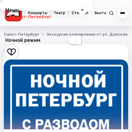
Меню
×
Концерты
Театр
Стендап
Выставки
Квест
Санкт-Петербург
Концерты
Санкт-Петербург
Экскурсии отправление от ул. Думская, д
Ночной режим
☀
☾
Театр
Стендап
Выставки
Квесты
Экскурсии
Спорт
События