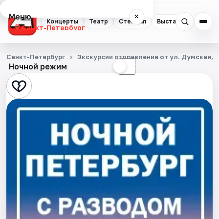
Меню
×
Концерты
Театр
Стендап
Выставки
Квест
Санкт-Петербург
Концерты
Санкт-Петербург
Экскурсии отправление от ул. Думская, д
Ночной режим
☀
☾
Театр
Стендап
Выставки
Квесты
Экскурсии
Спорт
События