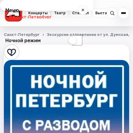
Меню
×
Концерты
Театр
Стендап
Выставки
Квест
Санкт-Петербург
Концерты
Санкт-Петербург
Экскурсии отправление от ул. Думская, д
Ночной режим
☀
☾
Театр
Стендап
Выставки
Квесты
Экскурсии
Спорт
События