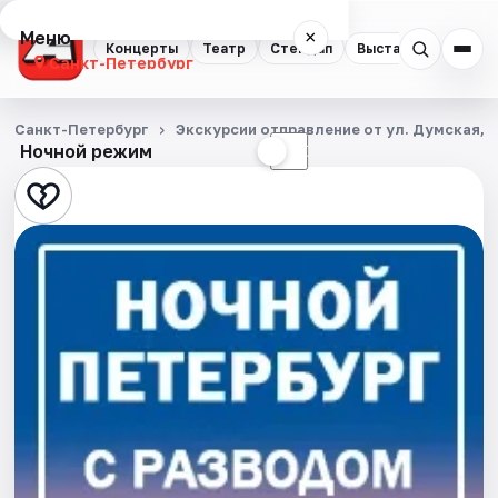
Меню
×
Концерты
Театр
Стендап
Выставки
Квест
Санкт-Петербург
Концерты
Санкт-Петербург
Экскурсии отправление от ул. Думская, д
Ночной режим
☀
☾
Театр
Стендап
Выставки
Квесты
Экскурсии
Спорт
События