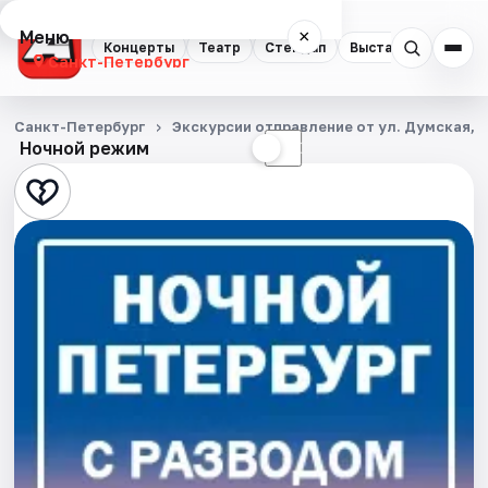
Меню
×
Концерты
Театр
Стендап
Выставки
Квест
Санкт-Петербург
Концерты
Санкт-Петербург
Экскурсии отправление от ул. Думская, д
Ночной режим
☀
☾
Театр
Стендап
Выставки
Квесты
Экскурсии
Спорт
События