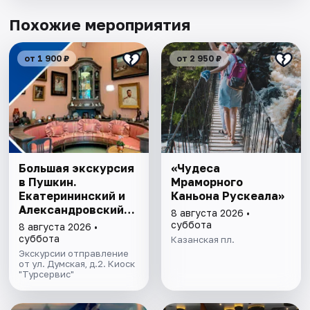
Похожие мероприятия
от 1 900 ₽
от 2 950 ₽
Большая экскурсия
«Чудеса
в Пушкин.
Мраморного
Екатерининский и
Каньона Рускеала»
Александровский
8 августа 2026 •
дворцы
суббота
8 августа 2026 •
суббота
Казанская пл.
Экскурсии отправление
от ул. Думская, д.2. Киоск
"Турсервис"