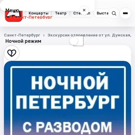
Меню
×
Концерты
Театр
Стендап
Выставки
Квест
Санкт-Петербург
Концерты
Санкт-Петербург
Экскурсии отправление от ул. Думская, д
Ночной режим
☀
☾
Театр
Стендап
Выставки
Квесты
Экскурсии
Спорт
События