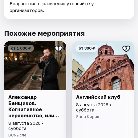
Возрастные ограничения уточняйте у
организаторов.
Похожие мероприятия
от 1 000 ₽
от 300 ₽
Александр
Английский клуб
Банщиков.
8 августа 2026 •
Когнитивное
суббота
неравенство, или
Яани Кирик
почему умные
8 августа 2026 •
умнеют, а глупые
суббота
глупеют
ВСмысле