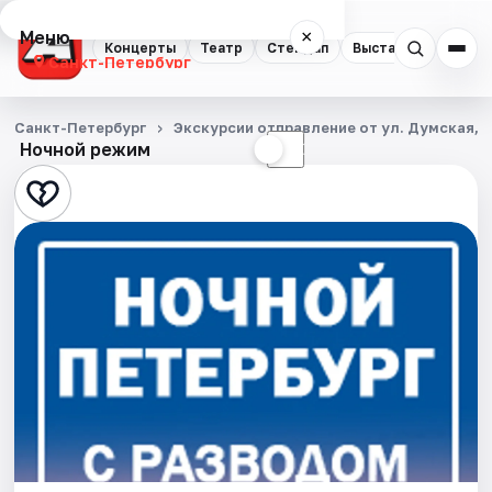
Меню
×
Концерты
Театр
Стендап
Выставки
Квест
Санкт-Петербург
Концерты
Санкт-Петербург
Экскурсии отправление от ул. Думская, д
Ночной режим
☀
☾
Театр
Стендап
Выставки
Квесты
Экскурсии
Спорт
События