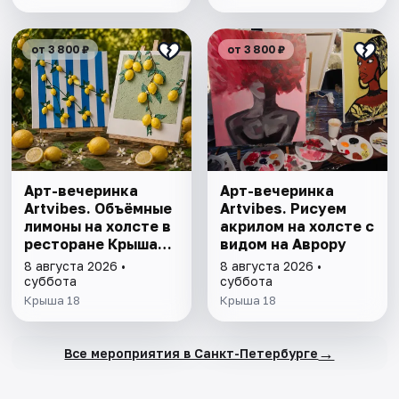
от 3 800 ₽
от 3 800 ₽
Арт-вечеринка
Арт-вечеринка
Artvibes. Объёмные
Artvibes. Рисуем
лимоны на холсте в
акрилом на холсте с
ресторане Крыша
видом на Аврору
18
8 августа 2026 •
8 августа 2026 •
суббота
суббота
Крыша 18
Крыша 18
→
Все мероприятия в Санкт-Петербурге