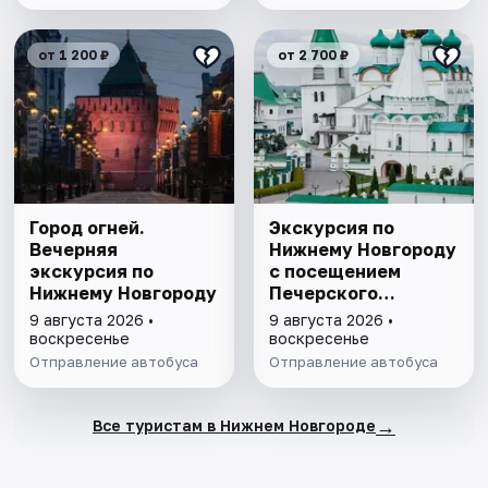
от 1 200 ₽
от 2 700 ₽
Город огней.
Экскурсия по
Вечерняя
Нижнему Новгороду
экскурсия по
с посещением
Нижнему Новгороду
Печерского
монастыря и
9 августа 2026 •
9 августа 2026 •
канатной дороги
воскресенье
воскресенье
Отправление автобуса
Отправление автобуса
→
Все туристам в Нижнем Новгороде