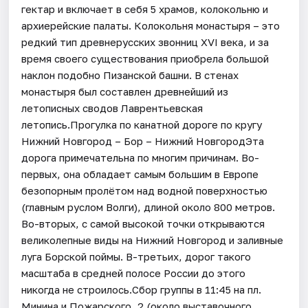
гектар и включает в себя 5 храмов, колокольню и
архиерейские палаты. Колокольня монастыря – это
редкий тип древнерусских звонниц ХVI века, и за
время своего существования приобрела большой
наклон подобно Пизанской башни. В стенах
монастыря был составлен древнейший из
летописных сводов Лаврентьевская
летопись.Прогулка по канатной дороге по кругу
Нижний Новгород – Бор – Нижний НовгородЭта
дорога примечательна по многим причинам. Во-
первых, она обладает самым большим в Европе
безопорным пролётом над водной поверхностью
(главным руслом Волги), длиной около 800 метров.
Во-вторых, с самой высокой точки открываются
великолепные виды на Нижний Новгород и заливные
луга Борской поймы. В-третьих, дорог такого
масштаба в средней полосе России до этого
никогда не строилось.Сбор группы в 11:45 на пл.
Минина и Пожарского, 2 (около выставочного