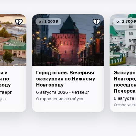
от 1 200 ₽
от 2 700 ₽
й и
Город огней. Вечерняя
Экскурс
я по
экскурсия по Нижнему
Новгоро
роду
Новгороду
посеще
Печерск
етверг
6 августа 2026 • четверг
и канат
6 августа 
уса
Отправление автобуса
Отправлен