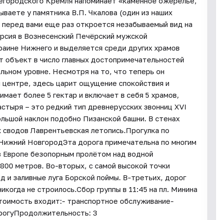
егородского Кремля напоминает «каменное ожерелье,
ваете у памятника В.П. Чкалова (один из наших
а перед вами еще раз откроется незабываемый вид на
урсия в Вознесенский Печёрский мужской
раине Нижнего и выделяется среди других храмов
от объект в число главных достопримечательностей
льном уровне. Несмотря на то, что теперь он
м центре, здесь царит ощущение спокойствия и
мает более 5 гектар и включает в себя 5 храмов,
стыря – это редкий тип древнерусских звонниц ХVI
ольшой наклон подобно Пизанской башни. В стенах
 сводов Лаврентьевская летопись.Прогулка по
 Нижний НовгородЭта дорога примечательна по многим
в Европе безопорным пролётом над водной
 800 метров. Во-вторых, с самой высокой точки
 и заливные луга Борской поймы. В-третьих, дорог
икогда не строилось.Сбор группы в 11:45 на пл. Минина
стоимость входит:- транспортное обслуживание-
орогуПродолжительность: 3