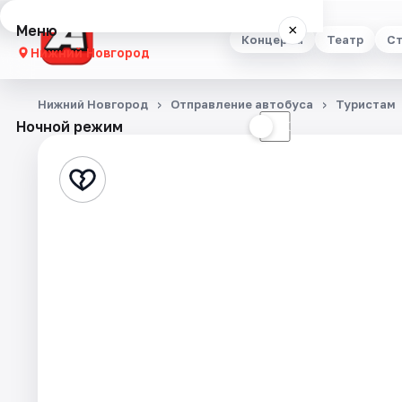
Меню
×
Концерты
Театр
Ст
Нижний Новгород
Концерты
Нижний Новгород
Отправление автобуса
Туристам
Ночной режим
☀
☾
Театр
Стендап
Выставки
Квесты
Экскурсии
Спорт
События