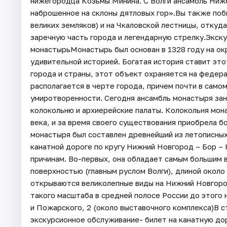
нижегородца Козьмы Минина. С Волги ансамбль Ниж
наброшенное на склоны дятловых гор».Вы также побы
великих земляков) и на Чкаловской лестницы, откуд
заречную часть города и легендарную стрелку.Экск
монастырьМонастырь был основан в 1328 году на ок
удивительной историей. Богатая история ставит эт
города и страны, этот объект охраняется на федера
располагается в черте города, причем почти в само
умиротворенности. Сегодня ансамбль монастыря зани
колокольню и архиерейские палаты. Колокольня мона
века, и за время своего существования приобрела б
монастыря был составлен древнейший из летописных
канатной дороге по кругу Нижний Новгород – Бор –
причинам. Во-первых, она обладает самым большим 
поверхностью (главным руслом Волги), длиной около
открываются великолепные виды на Нижний Новгород
такого масштаба в средней полосе России до этого н
и Пожарского, 2 (около выставочного комплекса)В 
экскурсионное обслуживание- билет на канатную д