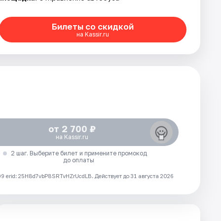
Билеты со скидкой
на Kassir.ru
от 2 700 ₽
на Kassir.ru
2 шаг. Выберите билет и примените промокод
до оплаты
 erid: 25H8d7vbP8SRTvHZrUcdLB.
Действует до 31 августа 2026