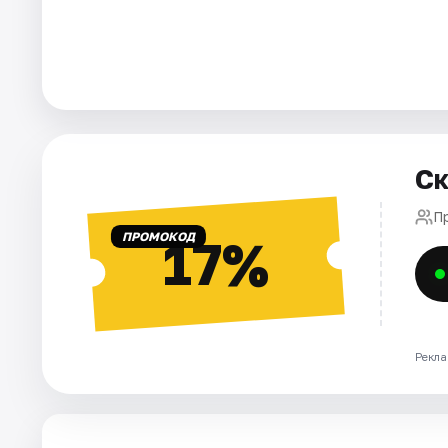
Города
Площадки
Артисты
Ск
Рейтинги
П
ПРОМОКОД
17%
Рекла