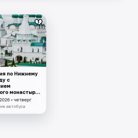
ия по Нижнему
ду с
нием
ого монастыря
ной дороги
2026 • четверг
ие автобуса