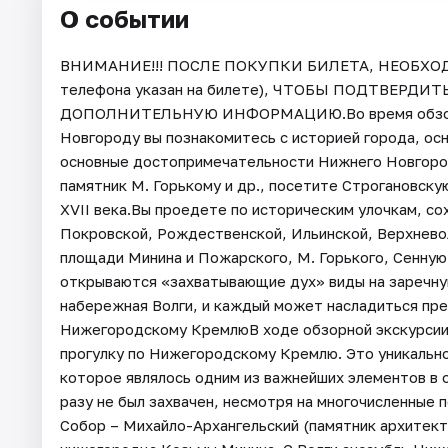
О событии
ВНИМАНИЕ!!! ПОСЛЕ ПОКУПКИ БИЛЕТА, НЕОБХОД
телефона указан на билете), ЧТОБЫ ПОДТВЕРДИТ
ДОПОЛНИТЕЛЬНУЮ ИНФОРМАЦИЮ.Во время обзорно
Новгороду вы познакомитесь с историей города, осн
основные достопримечательности Нижнего Новгород
памятник М. Горькому и др., посетите Строгановск
ХVII века.Вы проедете по историческим улочкам, со
Покровской, Рождественской, Ильинской, Верхнев
площади Минина и Пожарского, М. Горького, Сенную
открываются «захватывающие дух» виды на заречну
набережная Волги, и каждый может насладиться пр
Нижегородскому КремлюВ ходе обзорной экскурсии
прогулку по Нижегородскому Кремлю. Это уникально
которое являлось одним из важнейших элементов в 
разу не был захвачен, несмотря на многочисленные
Собор – Михайло-Архангельский (памятник архитекту