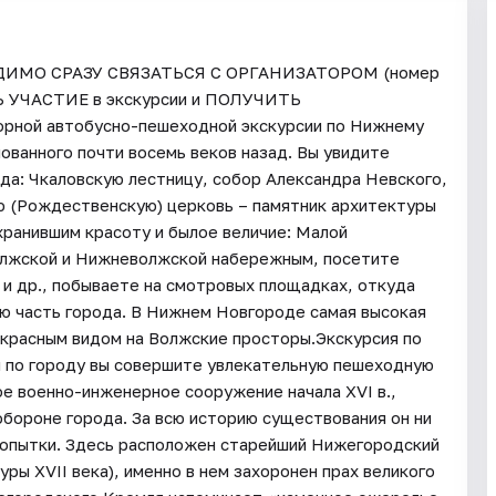
ИМО СРАЗУ СВЯЗАТЬСЯ С ОРГАНИЗАТОРОМ (номер
Ь УЧАСТИЕ в экскурсии и ПОЛУЧИТЬ
й автобусно-пешеходной экскурсии по Нижнему
ованного почти восемь веков назад. Вы увидите
а: Чкаловскую лестницу, собор Александра Невского,
ую (Рождественскую) церковь – памятник архитектуры
хранившим красоту и былое величие: Малой
олжской и Нижневолжской набережным, посетите
 и др., побываете на смотровых площадках, откуда
ю часть города. В Нижнем Новгороде самая высокая
екрасным видом на Волжские просторы.Экскурсия по
 по городу вы совершите увлекательную пешеходную
е военно-инженерное сооружение начала XVI в.,
обороне города. За всю историю существования он ни
 попытки. Здесь расположен старейший Нижегородский
ры ХVII века), именно в нем захоронен прах великого