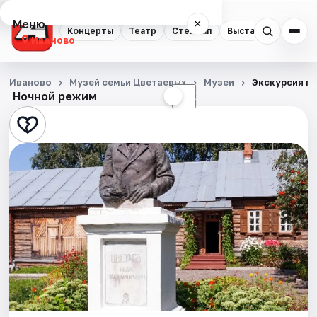
Меню
×
Концерты
Театр
Стендап
Выставки
Спорт
Иваново
Концерты
Иваново
Музей семьи Цветаевых
Музеи
Экскурсия п
Ночной режим
☀
☾
Театр
Стендап
Выставки
Спорт
События
Города