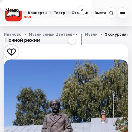
Меню
×
Концерты
Театр
Стендап
Выставки
Спорт
Иваново
Концерты
Иваново
Музей семьи Цветаевых
Музеи
Экскурсия п
Ночной режим
☀
☾
Театр
Стендап
Выставки
Спорт
События
Города