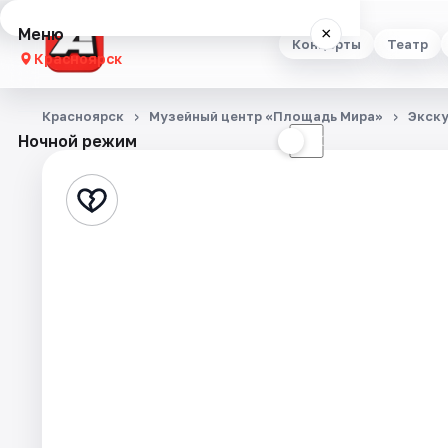
Меню
×
Концерты
Театр
Красноярск
Концерты
Красноярск
Музейный центр «Площадь Мира»
Экск
Ночной режим
☀
☾
Театр
Стендап
Выставки
Квесты
Экскурсии
Спорт
События