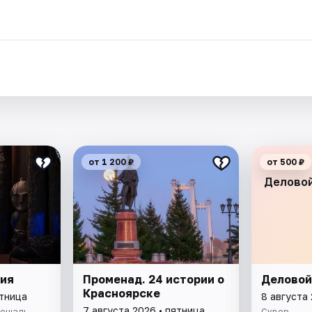
от 1 200 ₽
от 500 ₽
Деловой
сия
Променад. 24 истории о
Деловой
Красноярске
ятница
8 августа
7 августа 2026 • пятница
лощадь
Сквер