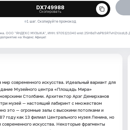
DX749988
Скопировать
1 шаг. Скопируйте промокод
ма. ООО "ЯНДЕКС МУЗЫКА", ИНН: 9705121040 erid: 25H8d7vbP8SRTvHZrUcdLB
ероприятие на Яндекс Афише!
 мир современного искусства. Идеальный вариант для
аЗдание Музейного центра «Площадь Мира»
ноярскими Столбами. Архитектор Арэг Демирханов
утри музей — настоящий лабиринт с множеством
нно это — огромные залы с высокими потолками и
7 году как 13 филиал Центрального музея Ленина, но
ки современного искусства. Некоторые фрагменты