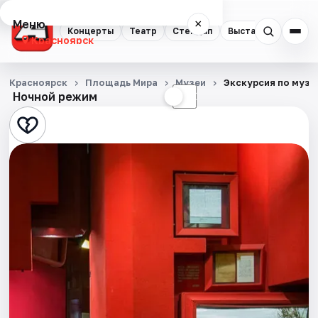
Меню
×
Концерты
Театр
Стендап
Выставки
Квест
Красноярск
Концерты
Красноярск
Площадь Мира
Музеи
Экскурсия по музе
Ночной режим
☀
☾
Театр
Стендап
Выставки
Квесты
Экскурсии
Спорт
События