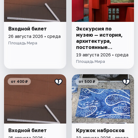
Входной билет
Экскурсия по
музею — история,
26 августа 2026 • среда
архитектура,
Площадь Мира
постоянные
выставки
19 августа 2026 • среда
Площадь Мира
от 400 ₽
от 500 ₽
Входной билет
Кружок набросков
25 августа 2026 •
19 августа 2026 • среда