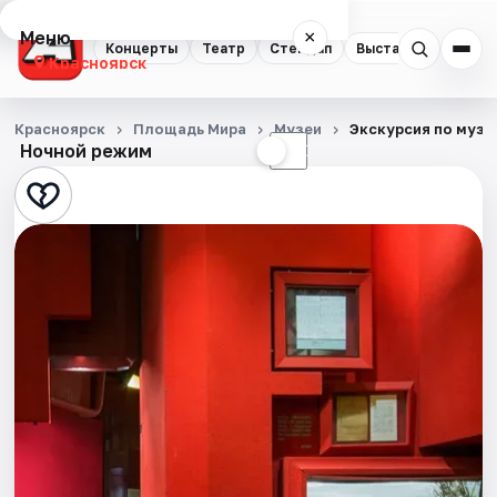
Меню
×
Концерты
Театр
Стендап
Выставки
Квест
Красноярск
Концерты
Красноярск
Площадь Мира
Музеи
Экскурсия по музе
Ночной режим
☀
☾
Театр
Стендап
Выставки
Квесты
Экскурсии
Спорт
События