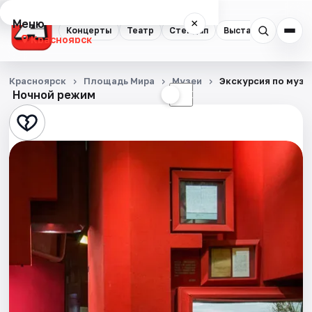
Меню
×
Концерты
Театр
Стендап
Выставки
Квест
Красноярск
Концерты
Красноярск
Площадь Мира
Музеи
Экскурсия по музе
Ночной режим
☀
☾
Театр
Стендап
Выставки
Квесты
Экскурсии
Спорт
События