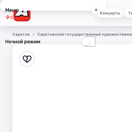
Меню
×
Концерты
Т
Саратов
Концерты
Саратов
Саратовский государственный художественны
Ночной режим
☀
☾
Театр
Стендап
Выставки
Квесты
Экскурсии
События