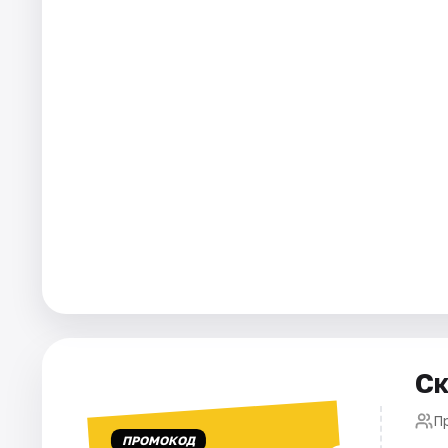
Города
Площадки
Артисты
Рейтинги
Ск
П
ПРОМОКОД