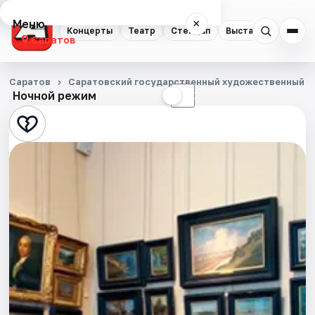
Меню
×
Концерты
Театр
Стендап
Выставки
Квест
Саратов
Концерты
Саратов
Саратовский государственный художественный му
Ночной режим
☀
☾
Театр
Стендап
Выставки
Квесты
Экскурсии
События