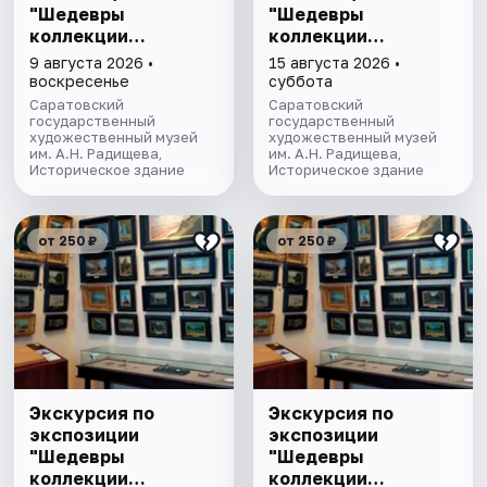
"Шедевры
"Шедевры
коллекции
коллекции
Радищевского
Радищевского
9 августа 2026 •
15 августа 2026 •
музея"
музея"
воскресенье
суббота
Саратовский
Саратовский
государственный
государственный
художественный музей
художественный музей
им. А.Н. Радищева,
им. А.Н. Радищева,
Историческое здание
Историческое здание
от 250 ₽
от 250 ₽
Экскурсия по
Экскурсия по
экспозиции
экспозиции
"Шедевры
"Шедевры
коллекции
коллекции