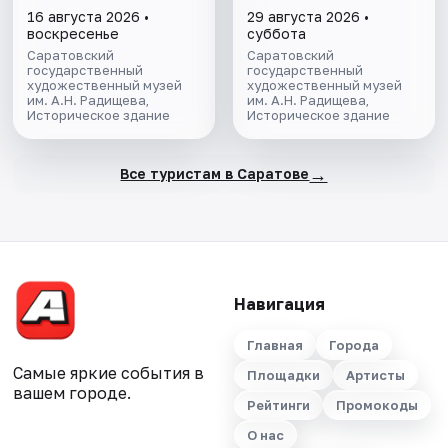
Радищевского
Радищевского
16 августа 2026 •
29 августа 2026 •
музея"
музея"
воскресенье
суббота
Саратовский
Саратовский
государственный
государственный
художественный музей
художественный музей
им. А.Н. Радищева,
им. А.Н. Радищева,
Историческое здание
Историческое здание
→
Все туристам в Саратове
Навигация
Главная
Города
Самые яркие события в
Площадки
Артисты
вашем городе.
Рейтинги
Промокоды
О нас