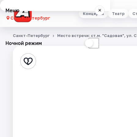
Меню
×
Концерты
Театр
С
Санкт-Петербург
Концерты
Санкт-Петербург
Место встречи: ст.м. "Садовая", ул. 
Ночной режим
☀
☾
Театр
Стендап
Выставки
Квесты
Экскурсии
Спорт
События