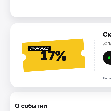
Города
Площадки
Ск
Артисты
П
Рейтинги
ПРОМОКОД
17%
Рекла
О событии