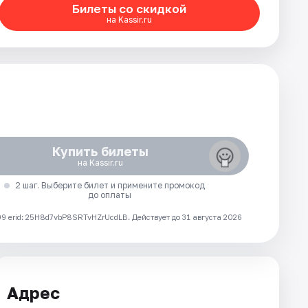
Билеты со скидкой
на Kassir.ru
Купить билеты
на Kassir.ru
2 шаг. Выберите билет и примените промокод
до оплаты
 erid: 25H8d7vbP8SRTvHZrUcdLB.
Действует до 31 августа 2026
Адрес