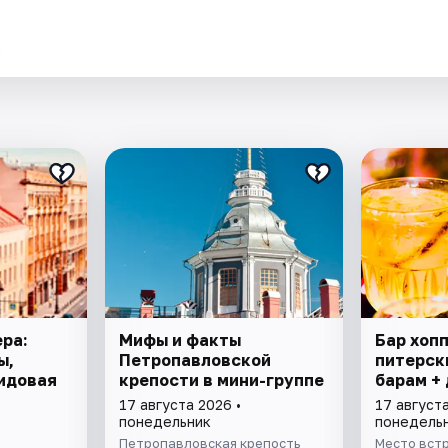
.
ра:
Мифы и факты
Бар хопп
ы,
Петропавловской
питерски
идовая
крепости в мини-группе
барам +
17 августа 2026 •
17 августа
понедельник
понедель
Петропавловская крепость
Место встр