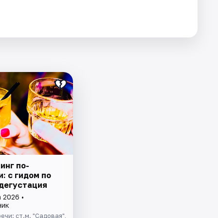
инг по-
: с гидом по
 дегустация
 2026 •
ник
ечи: ст.м. "Садовая",