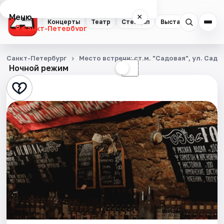
Меню
×
Концерты
Театр
Стендап
Выставки
Квест
Санкт-Петербург
Концерты
Санкт-Петербург
Место встречи: ст.м. "Садовая", ул. Садо
Ночной режим
☀
☾
Театр
Стендап
Выставки
Квесты
Экскурсии
Спорт
События