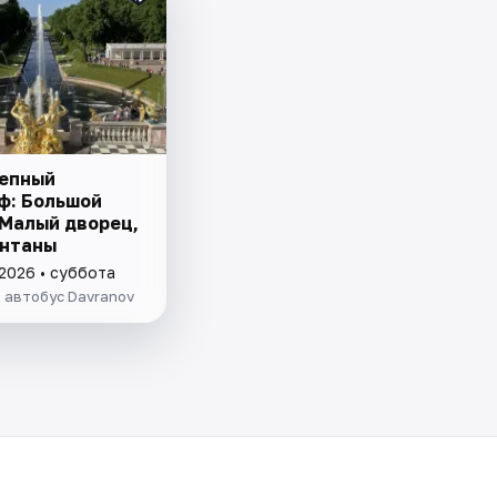
епный
ф: Большой
 Малый дворец,
онтаны
 2026 • суббота
 автобус Davranov