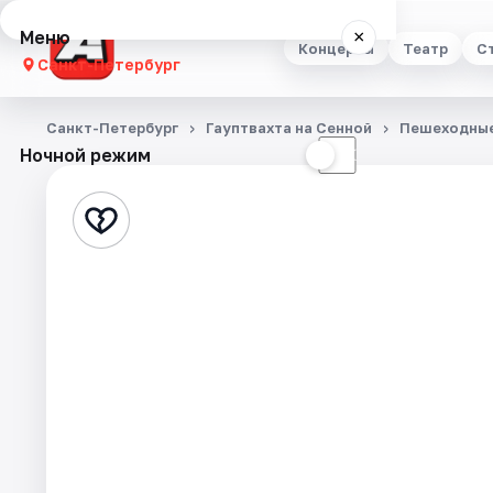
Меню
×
Концерты
Театр
С
Санкт-Петербург
Концерты
Санкт-Петербург
Гауптвахта на Сенной
Пешеходные
Ночной режим
☀
☾
Театр
Стендап
Выставки
Квесты
Экскурсии
Спорт
События