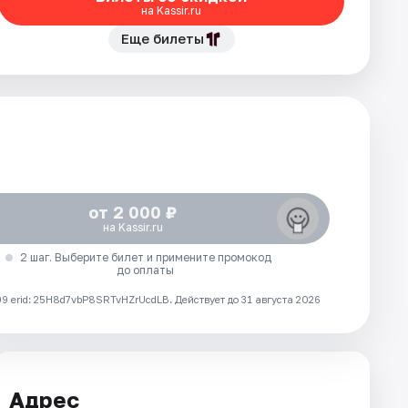
на Kassir.ru
Еще билеты
от 2 000 ₽
на Kassir.ru
2 шаг. Выберите билет и примените промокод
до оплаты
 erid: 25H8d7vbP8SRTvHZrUcdLB.
Действует до 31 августа 2026
Адрес