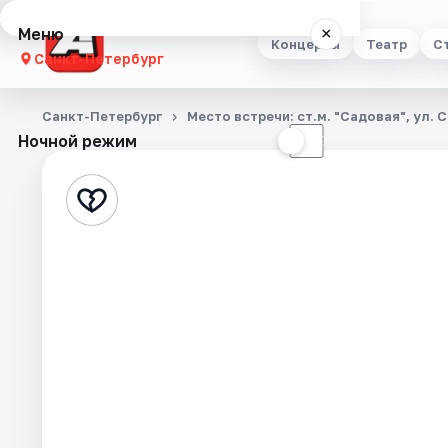
Меню
×
Концерты
Театр
С
Санкт-Петербург
Концерты
Санкт-Петербург
Место встречи: ст.м. "Садовая", ул. 
Ночной режим
☀
☾
Театр
Стендап
Выставки
Квесты
Экскурсии
Спорт
События