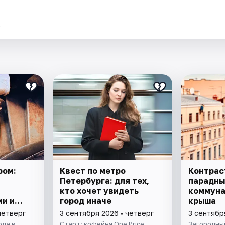
.
ром:
Квест по метро
Контрас
Петербурга: для тех,
парадны
кто хочет увидеть
коммуна
и и
город иначе
крыша
четверг
3 сентября 2026 • четверг
3 сентябр
ода в
Старт: кофейня One Price
Загородный