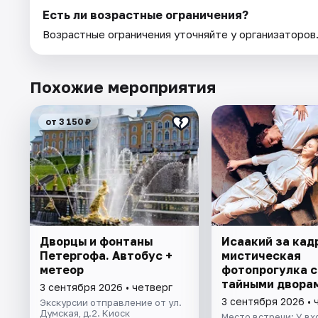
Есть ли возрастные ограничения?
Возрастные ограничения уточняйте у организаторов
Похожие мероприятия
от 3 150 ₽
Дворцы и фонтаны
Исаакий за кад
Петергофа. Автобус +
мистическая
метеор
фотопрогулка с
тайными дворам
3 сентября 2026 • четверг
колоннадой
3 сентября 2026 • 
Экскурсии отправление от ул.
Думская, д.2. Киоск
Место встречи: У вх