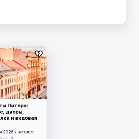
ты Питера:
е, дворы,
лка и видовая
я 2026 • четверг
 пр., 2