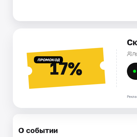
Города
Площадки
Ск
Артисты
П
Рейтинги
ПРОМОКОД
17%
Рекла
О событии