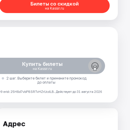
Билеты со скидкой
на Kassir.ru
Купить билеты
на Kassir.ru
2 шаг. Выберите билет и примените промокод
до оплаты
 erid: 25H8d7vbP8SRTvHZrUcdLB.
Действует до 31 августа 2026
Адрес