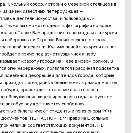
ра, Смольный собор.Истории о Северной столице:Гид
 из жизни известных петербуржцев —
тливые деятели искусства, и полководцы, и
и. Также вы сможете сделать фотографии во время
х колонн.После Вам предстоит теплоходная экскурсия
ли набережных и Стрелки Васильевского острова,
оративной подсветки. Кульминацией экскурсии станет
 пройдете прямо под взметнувшимися к небу
азывает красоту города на Неве в новом облике. В
ся огни набережных, появляется красочная подсветка
ся идеальной декорацией для видов города, которые
а приходят легендарные белые ночи, а развод мостов,
ербурга, происходит в течение всего сезона
ено обслуживание лицензированного гида на русском
е в автобус осуществляется свободная
льготные билеты имеют студенты и пенсионеры РФ и
х документов. НЕ ПАСПОРТ).**Право на школьные
 (при наличии соответствующих документов. НЕ
 имеют школьники и студенты, не являющиеся