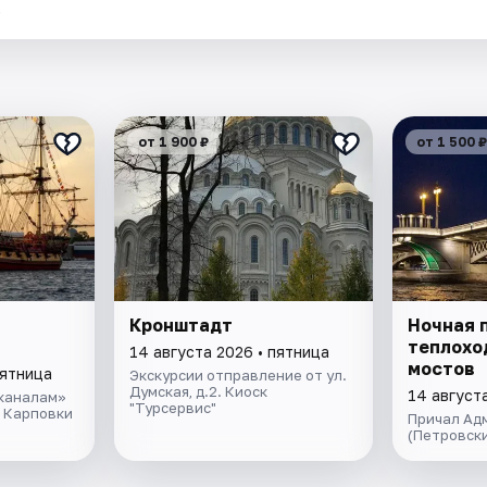
.
от 1 900 ₽
от 1 500 ₽
Кронштадт
Ночная 
теплохо
14 августа 2026 • пятница
мостов
пятница
Экскурсии отправление от ул.
Думская, д.2. Киоск
14 август
 каналам»
"Турсервис"
 Карповки
Причал Адм
(Петровски