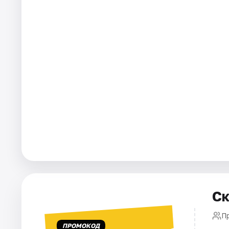
Города
Площадки
Артисты
Рейтинги
Ск
П
ПРОМОКОД