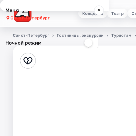
Меню
×
Концерты
Театр
С
Санкт-Петербург
Концерты
Санкт-Петербург
Гостиницы, экскурсии
Туристам
Ночной режим
☀
☾
Театр
Стендап
Выставки
Квесты
Экскурсии
Спорт
События