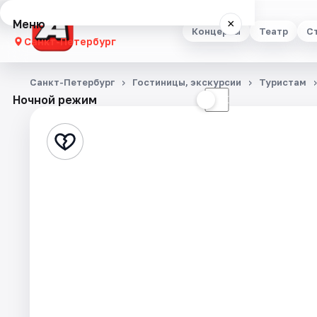
Меню
×
Концерты
Театр
С
Санкт-Петербург
Концерты
Санкт-Петербург
Гостиницы, экскурсии
Туристам
Ночной режим
☀
☾
Театр
Стендап
Выставки
Квесты
Экскурсии
Спорт
События