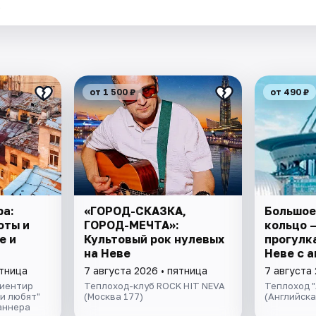
.
от 1 500 ₽
от 490 ₽
ра:
«ГОРОД-СКАЗКА,
Большое
оты и
ГОРОД-МЕЧТА»:
кольцо 
е и
Культовый рок нулевых
прогулка
на Неве
Неве с 
экскурс
ятница
7 августа 2026 • пятница
7 августа 
музыкой
риентир
Теплоход-клуб ROCK HIT NEVA
Теплоход "
салоне 
и любят"
(Москва 177)
(Английск
аннера