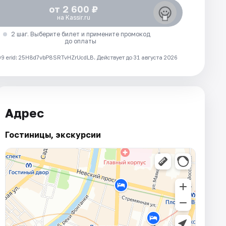
от 2 600 ₽
на Kassir.ru
2 шаг. Выберите билет и примените промокод
до оплаты
 erid: 25H8d7vbP8SRTvHZrUcdLB.
Действует до 31 августа 2026
Адрес
Гостиницы, экскурсии