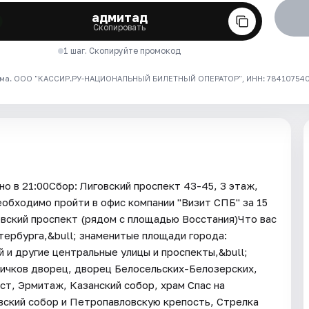
адмитад
Скопировать
1 шаг. Скопируйте промокод
ма. ООО "КАССИР.РУ-НАЦИОНАЛЬНЫЙ БИЛЕТНЫЙ ОПЕРАТОР", ИНН: 7841075409
 в 21:00Сбор: Лиговский проспект 43-45, 3 этаж,
обходимо пройти в офис компании "Визит СПБ" за 15
овский проспект (рядом с площадью Восстания)Что вас
тербурга,&bull; знаменитые площади города:
й и другие центральные улицы и проспекты,&bull;
ничков дворец, дворец Белосельских-Белозерских,
ст, Эрмитаж, Казанский собор, храм Спас на
овский собор и Петропавловскую крепость, Стрелка