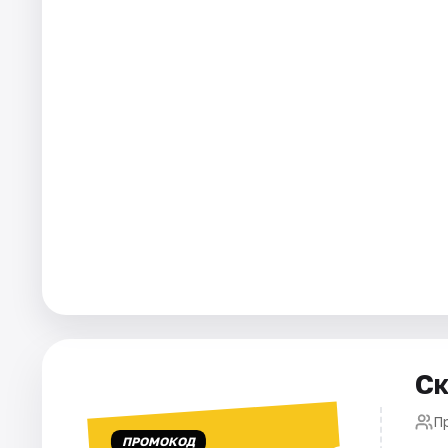
Города
Площадки
Артисты
Рейтинги
Ск
П
ПРОМОКОД