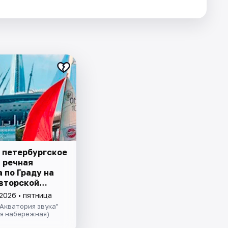
 петербургское
– речная
 пo Граду на
авторской
ией и живой
2026 • пятница
 в тёплом
Акватория звука"
теплохода
ая набережная)