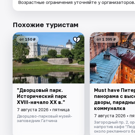
Возрастные ограничения уточняйте у организаторов
Похожие туристам
от 150 ₽
от 1 395 ₽
"Дворцовый парк.
Must have Пите
Исторический парк
панорама с выс
XVIII-начало XX в."
дворы, парадны
коммуналка
7 августа 2026 • пятница
7 августа 2026 • п
Дворцово-парковый музей-
заповедник Гатчина
Загородный пр. 2, о
напротив кафе "Люд
около рекламного б