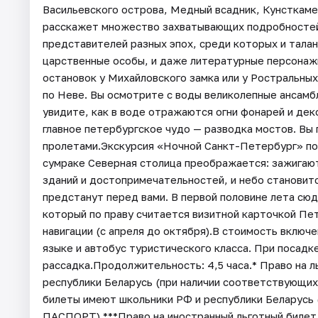
Васильевского острова, Медный всадник, Кунсткаме
расскажет множество захватывающих подробностей
представителей разных эпох, среди которых и талан
царственные особы, и даже литературные персонаж
остановок у Михайловского замка или у Ростральны
по Неве. Вы осмотрите с воды великолепные ансамб
увидите, как в воде отражаются огни фонарей и дек
главное петербургское чудо — разводка мостов. Вы
пролетами.Экскурсия «Ночной Санкт-Петербург» пок
сумраке Северная столица преображается: зажигают
зданий и достопримечательностей, и небо становит
предстанут перед вами. В первой половине лета сюд
который по праву считается визитной карточкой Пет
навигации (с апреля до октября).В стоимость включ
языке и автобус туристического класса. При посадк
рассадка.Продолжительность: 4,5 часа.* Право на 
республики Беларусь (при наличии соответствующи
билеты имеют школьники РФ и республики Беларусь
ПАСПОРТ).***Право на иностранный льготный билет