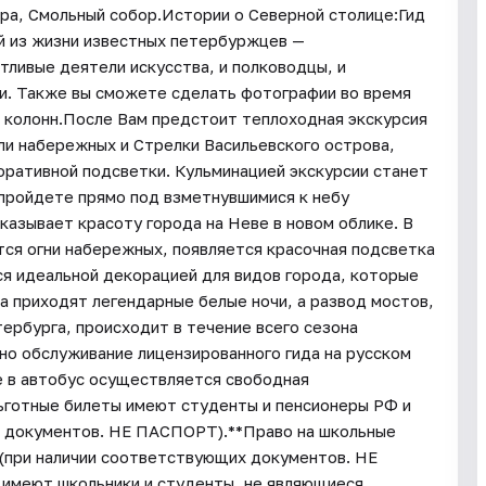
ра, Смольный собор.Истории о Северной столице:Гид
 из жизни известных петербуржцев —
тливые деятели искусства, и полководцы, и
и. Также вы сможете сделать фотографии во время
х колонн.После Вам предстоит теплоходная экскурсия
ли набережных и Стрелки Васильевского острова,
оративной подсветки. Кульминацией экскурсии станет
 пройдете прямо под взметнувшимися к небу
азывает красоту города на Неве в новом облике. В
ся огни набережных, появляется красочная подсветка
ся идеальной декорацией для видов города, которые
а приходят легендарные белые ночи, а развод мостов,
ербурга, происходит в течение всего сезона
ено обслуживание лицензированного гида на русском
е в автобус осуществляется свободная
льготные билеты имеют студенты и пенсионеры РФ и
х документов. НЕ ПАСПОРТ).**Право на школьные
 (при наличии соответствующих документов. НЕ
 имеют школьники и студенты, не являющиеся