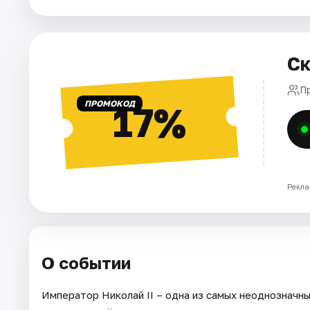
Города
Ск
Площадки
П
Артисты
ПРОМОКОД
17%
Рейтинги
Рекла
О событии
Император Николай II – одна из самых неоднозначны