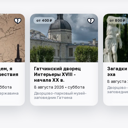
от 400 ₽
от 800 ₽
ем, я
Гатчинский дворец
Загадки
ешествия
Интерьеры ХVIII -
эха
начала ХХ в.
8 августа
уббота
8 августа 2026 • суббота
Дворцово-
заповедни
Державина
Дворцово-парковый музей-
заповедник Гатчина