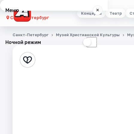
Меню
×
Концерты
Театр
С
Санкт-Петербург
Концерты
Санкт-Петербург
Музей Христианской Культуры
Му
Ночной режим
☀
☾
Театр
Стендап
Выставки
Квесты
Экскурсии
Спорт
События