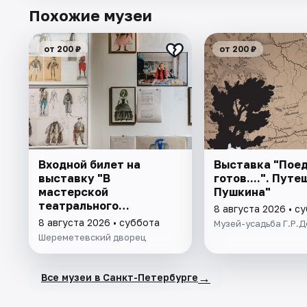
Похожие музеи
от 200 ₽
от 200 ₽
Входной билет на
Выставка "Поед
выставку "В
готов....". Пут
мастерской
Пушкина"
театрального
8 августа 2026 • с
художника"
8 августа 2026 • суббота
Музей-усадьба Г.Р.
Шереметевский дворец
→
Все музеи в Санкт-Петербурге