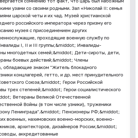
двергается сомнению тот факт, что царь был набожным
ими узами со своими родными. Зал «Николай II: семья
иями царской четы и их чад. Музей христианской
еднего российского императора через призму его
исанию музея с присоединением других
Военнослужащие, проходящие военную службу по
алиды I, II и III группы;&middot; Инвалиды-
ны многодетных семей;&middot; Дети-сироты, дети,
ераны боевых действий;&middot; Члены
, обладающие знаком "Житель блокадного
ники концлагерей, гетто, и др. мест принудительного
Советского Союза;&middot; Герои Российской
вы трех степеней;&middot; Герои социалистического
ddot; Ветераны Великой Отечественной
ственной Войны (в том числе узники), труженики
орону Ленинграда".&middot; Пенсионеры РФ;&middot;
их военных, нахимовских военно-морских, военно-
жников, архитекторов, дизайнеров России;&middot;
соводы, аккредитованные