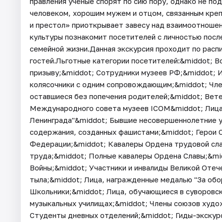
правления учёные спорят по сию пору, однако не по
человеком, хорошим мужем и отцом, связанным крепк
и престол» приоткрывает завесу над взаимоотношен
культуры познакомит посетителей с личностью посл
семейной жизни.Данная экскурсия проходит по расп
гостей.Льготные категории посетителей:&middot; 
призыву;&middot; Сотрудники музеев РФ;&middot; Инв
колясочники с одним сопровождающим;&middot; Чле
оставшиеся без попечения родителей;&middot; Вет
Международного совета музеев ICOM&middot; Лица
Ленинграда"&middot; Бывшие несовершеннолетние уз
содержания, созданных фашистами;&middot; Герои 
Федерации;&middot; Кавалеры Ордена трудовой сла
труда;&middot; Полные кавалеры Ордена Славы;&mi
Войны;&middot; Участники и инвалиды Великой Отече
тыла;&middot; Лица, награжденные медалью "За об
Школьники;&middot; Лица, обучающиеся в суворовск
музыкальных училищах;&middot; Члены союзов худо
Студенты дневных отделений;&middot; Гиды-экскур