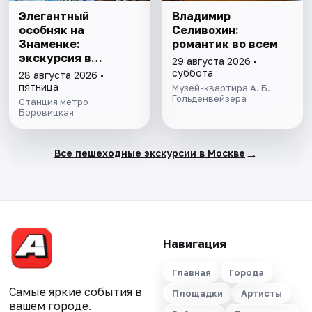
Элегантный
Владимир
особняк на
Селивохин:
Знаменке:
романтик во всем
экскурсия в
29 августа 2026 •
усадьбу
суббота
28 августа 2026 •
А.В.Каминской -
пятница
Музей-квартира А. Б.
И.Е.Пономарева –
Гольденвейзера
Станция метро
Г.М.Арафелова
Боровицкая
→
Все пешеходные экскурсии в Москве
Навигация
Главная
Города
Самые яркие события в
Площадки
Артисты
вашем городе.