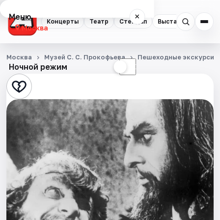
Меню
×
Концерты
Театр
Стендап
Выставки
Квест
Москва
Концерты
Москва
Музей С. С. Прокофьева
Пешеходные экскурсии
Ночной режим
☀
☾
Театр
Стендап
Выставки
Квесты
Экскурсии
Спорт
События