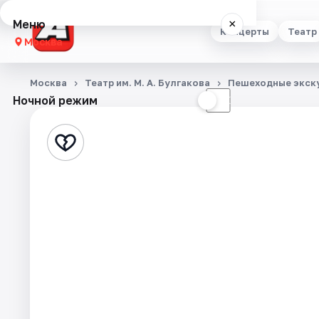
Меню
×
Концерты
Театр
Москва
Концерты
Москва
Театр им. М. А. Булгакова
Пешеходные экск
Ночной режим
☀
☾
Театр
Стендап
Выставки
Квесты
Экскурсии
Спорт
События