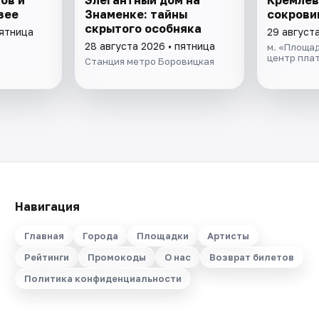
зее
Знаменке: тайны
сокров
скрытого особняка
пятница
29 август
28 августа 2026 • пятница
м. «Площа
центр пла
Станция метро Боровицкая
Навигация
Главная
Города
Площадки
Артисты
Рейтинги
Промокоды
О нас
Возврат билетов
Политика конфиденциальности