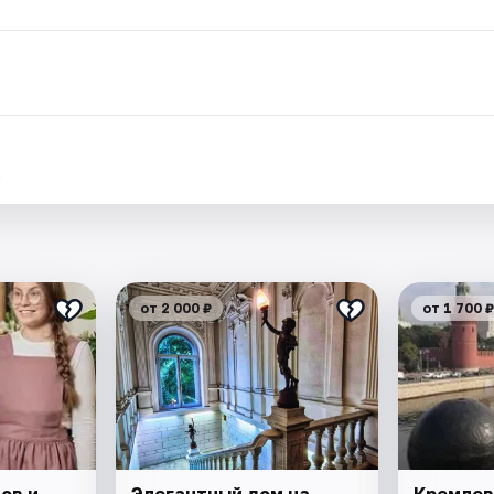
.
от 2 000 ₽
от 1 700 ₽
ов и
Элегантный дом на
Кремлев