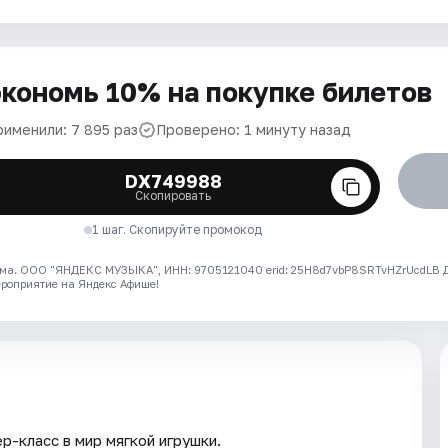
кономь 10% на покупке билетов
рименили: 7 895 раз
Проверено: 1 минуту назад
DX749988
Скопировать
1 шаг. Скопируйте промокод
ма. ООО "ЯНДЕКС МУЗЫКА", ИНН: 9705121040 erid: 25H8d7vbP8SRTvHZrUcdLB
ероприятие на Яндекс Афише!
р-класс в мир мягкой игрушки.