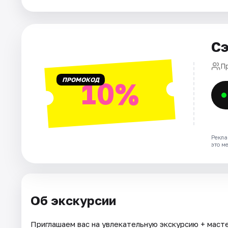
Города
Сэ
Площадки
П
Артисты
ПРОМОКОД
10%
Рейтинги
Рекла
это м
Об экскурсии
Приглашаем вас на увлекательную экскурсию + масте