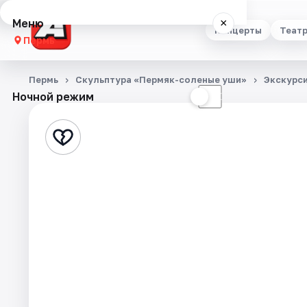
Меню
×
Концерты
Теат
Пермь
Концерты
Пермь
Скульптура «Пермяк-соленые уши»
Экскурс
Ночной режим
☀
☾
Театр
Стендап
Выставки
Квесты
Экскурсии
Спорт
События