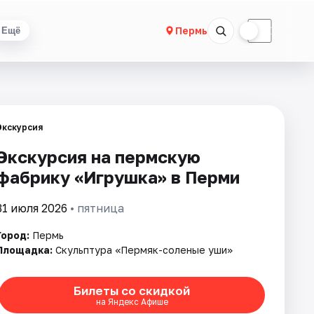
☀
☾
Пермь
Ещё
Экскурсия
Экскурсия на пермскую
фабрику «Игрушка» в Перми
31 июля 2026
• пятница
Город:
Пермь
Площадка:
Скульптура «Пермяк-соленые уши»
Билеты со скидкой
на Яндекс Афише