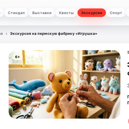
р
Стендап
Выставки
Квесты
Экскурсии
Спорт
ии
Экскурсия на пермскую фабрику «Игрушка»
6+