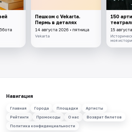
зей
Пешком с Vekarta.
150 арт
Пермь в деталях
театрал
уббота
14 августа 2026 • пятница
15 август
Vekarta
Историческ
моя истор
Навигация
Главная
Города
Площадки
Артисты
Рейтинги
Промокоды
О нас
Возврат билетов
Политика конфиденциальности