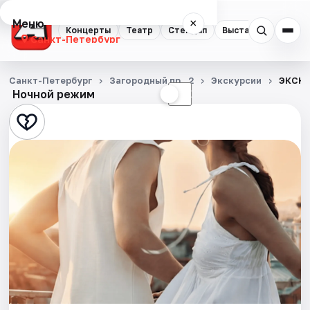
Меню
×
Концерты
Театр
Стендап
Выставки
Квест
Санкт-Петербург
Концерты
Санкт-Петербург
Загородный пр., 2
Экскурсии
ЭКСКУ
Ночной режим
☀
☾
Театр
Стендап
Выставки
Квесты
Экскурсии
Спорт
События