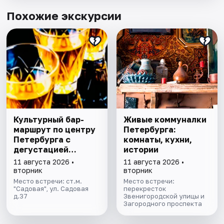
Похожие экскурсии
Культурный бар-
Живые коммуналки
маршрут по центру
Петербурга:
Петербурга с
комнаты, кухни,
дегустацией
истории
питерских настоек
11 августа 2026 •
11 августа 2026 •
вторник
вторник
Место встречи: ст.м.
Место встречи:
"Садовая", ул. Садовая
перекресток
д.37
Звенигородской улицы и
Загородного проспекта