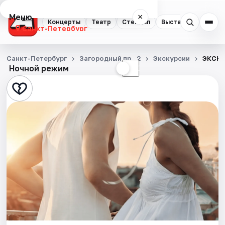
Меню
×
Концерты
Театр
Стендап
Выставки
Квест
Санкт-Петербург
Концерты
Санкт-Петербург
Загородный пр., 2
Экскурсии
ЭКСКУ
Ночной режим
☀
☾
Театр
Стендап
Выставки
Квесты
Экскурсии
Спорт
События