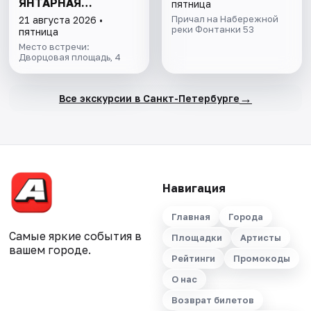
ЯНТАРНАЯ
пятница
КОМНАТА БЕЗ
Причал на Набережной
21 августа 2026 •
ОЧЕРЕДИ
реки Фонтанки 53
пятница
Место встречи:
Дворцовая площадь, 4
→
Все экскурсии в Санкт-Петербурге
Навигация
Главная
Города
Самые яркие события в
Площадки
Артисты
вашем городе.
Рейтинги
Промокоды
О нас
Возврат билетов