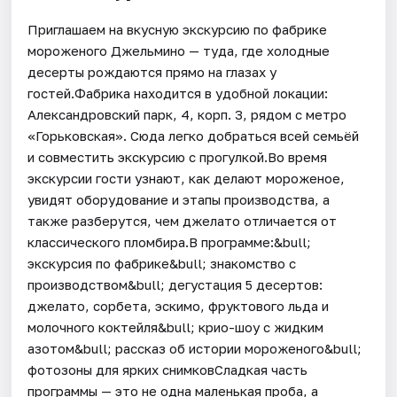
Приглашаем на вкусную экскурсию по фабрике
мороженого Джельмино — туда, где холодные
десерты рождаются прямо на глазах у
гостей.Фабрика находится в удобной локации:
Александровский парк, 4, корп. 3, рядом с метро
«Горьковская». Сюда легко добраться всей семьёй
и совместить экскурсию с прогулкой.Во время
экскурсии гости узнают, как делают мороженое,
увидят оборудование и этапы производства, а
также разберутся, чем джелато отличается от
классического пломбира.В программе:&bull;
экскурсия по фабрике&bull; знакомство с
производством&bull; дегустация 5 десертов:
джелато, сорбета, эскимо, фруктового льда и
молочного коктейля&bull; крио-шоу с жидким
азотом&bull; рассказ об истории мороженого&bull;
фотозоны для ярких снимковСладкая часть
программы — это не одна маленькая проба, а