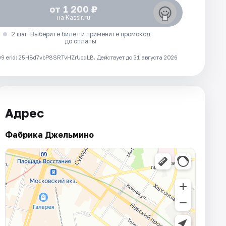
от 1 200 ₽
на Kassir.ru
2 шаг. Выберите билет и примените промокод
до оплаты
 erid: 25H8d7vbP8SRTvHZrUcdLB.
Действует до 31 августа 2026
Адрес
Фабрика Джельмино