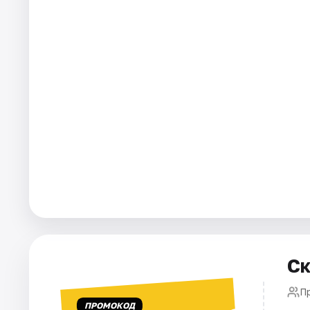
Города
Площадки
Артисты
Рейтинги
Ск
П
ПРОМОКОД