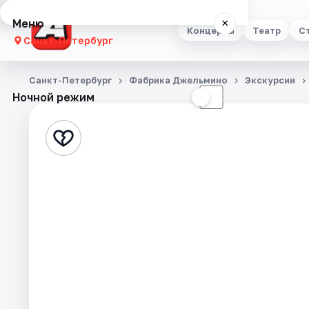
Меню
×
Концерты
Театр
С
Санкт-Петербург
Концерты
Санкт-Петербург
Фабрика Джельмино
Экскурсии
Ночной режим
☀
☾
Театр
Стендап
Выставки
Квесты
Экскурсии
Спорт
События