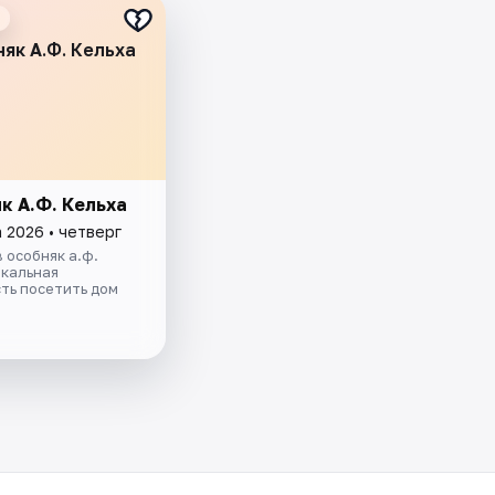
няк А.Ф. Кельха
к А.Ф. Кельха
 2026 • четверг
в особняк а.ф.
икальная
ть посетить дом