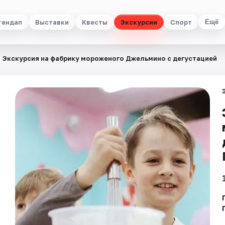
тендап
Выставки
Квесты
Экскурсии
Спорт
Ещё
Экскурсия на фабрику мороженого Джельмино с дегустацией