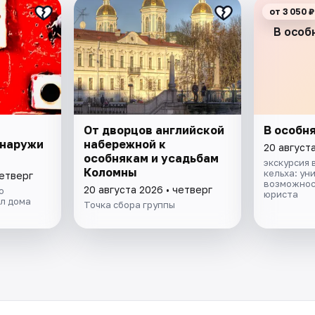
от 3 050 ₽
В особ
От дворцов английской
В особня
снаружи
набережной к
20 августа
особнякам и усадьбам
экскурсия 
Коломны
кельха: ун
четверг
возможнос
20 августа 2026 • четверг
о
юриста
ол дома
Точка сбора группы