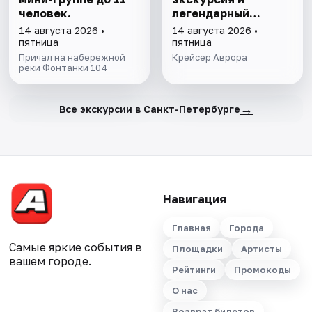
человек.
легендарный
корабль изнутри
14 августа 2026 •
14 августа 2026 •
пятница
пятница
Причал на набережной
Крейсер Аврора
реки Фонтанки 104
→
Все экскурсии в Санкт-Петербурге
Навигация
Главная
Города
Самые яркие события в
Площадки
Артисты
вашем городе.
Рейтинги
Промокоды
О нас
Возврат билетов