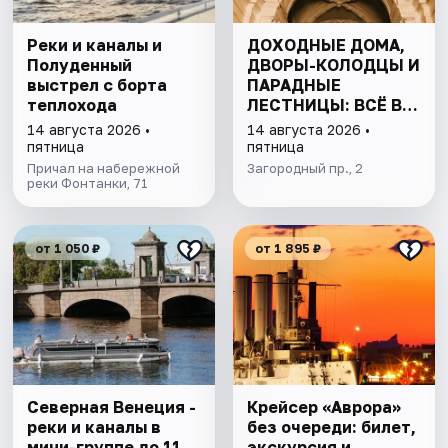
Реки и каналы и
ДОХОДНЫЕ ДОМА,
Полуденный
ДВОРЫ-КОЛОДЦЫ И
выстрел с борта
ПАРАДНЫЕ
теплохода
ЛЕСТНИЦЫ: ВСЁ В
ОДНОЙ ПРОГУЛКЕ
14 августа 2026 •
14 августа 2026 •
пятница
пятница
Причал на набережной
Загородный пр., 2
реки Фонтанки, 71
от 1 050 ₽
от 1 895 ₽
Северная Венеция -
Крейсер «Аврора»
реки и каналы в
без очереди: билет,
мини-группе до 11
экскурсия и