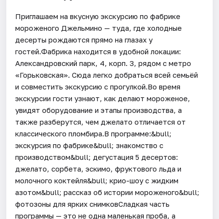
Приглашаем на вкусную экскурсию по фабрике
мороженого Джельмино — туда, где холодные
десерты рождаются прямо на глазах у
гостей.Фабрика находится в удобной локации:
Александровский парк, 4, корп. 3, рядом с метро
«Горьковская». Сюда легко добраться всей семьёй
и совместить экскурсию с прогулкой.Во время
экскурсии гости узнают, как делают мороженое,
увидят оборудование и этапы производства, а
также разберутся, чем джелато отличается от
классического пломбира.В программе:&bull;
экскурсия по фабрике&bull; знакомство с
производством&bull; дегустация 5 десертов:
джелато, сорбета, эскимо, фруктового льда и
молочного коктейля&bull; крио-шоу с жидким
азотом&bull; рассказ об истории мороженого&bull;
фотозоны для ярких снимковСладкая часть
программы — это не одна маленькая проба, а