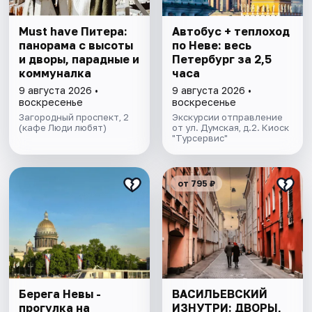
Must have Питера:
Автобус + теплоход
панорама с высоты
по Неве: весь
и дворы, парадные и
Петербург за 2,5
коммуналка
часа
9 августа 2026 •
9 августа 2026 •
воскресенье
воскресенье
Загородный проспект, 2
Экскурсии отправление
(кафе Люди любят)
от ул. Думская, д.2. Киоск
"Турсервис"
от 795 ₽
Берега Невы -
ВАСИЛЬЕВСКИЙ
прогулка на
ИЗНУТРИ: ДВОРЫ,