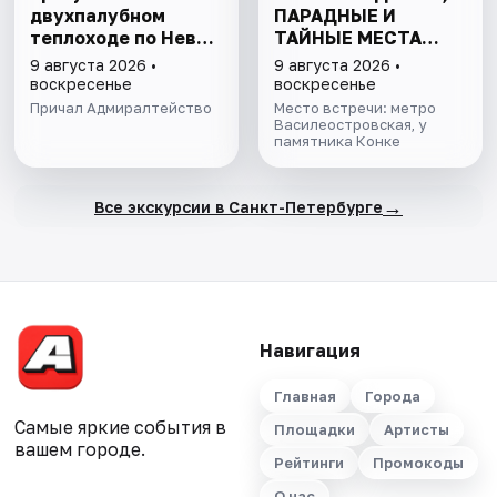
двухпалубном
ПАРАДНЫЕ И
теплоходе по Неве
ТАЙНЫЕ МЕСТА
с подходом к
ОСТРОВА
9 августа 2026 •
9 августа 2026 •
Финскому заливу
воскресенье
воскресенье
Причал Адмиралтейство
Место встречи: метро
Василеостровская, у
памятника Конке
→
Все экскурсии в Санкт-Петербурге
Навигация
Главная
Города
Самые яркие события в
Площадки
Артисты
вашем городе.
Рейтинги
Промокоды
О нас