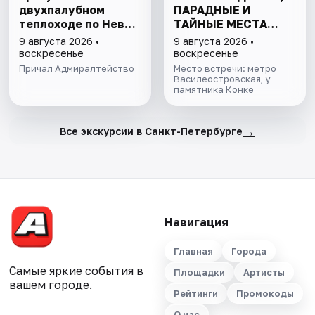
двухпалубном
ПАРАДНЫЕ И
теплоходе по Неве
ТАЙНЫЕ МЕСТА
с подходом к
ОСТРОВА
9 августа 2026 •
9 августа 2026 •
Финскому заливу
воскресенье
воскресенье
Причал Адмиралтейство
Место встречи: метро
Василеостровская, у
памятника Конке
→
Все экскурсии в Санкт-Петербурге
Навигация
Главная
Города
Самые яркие события в
Площадки
Артисты
вашем городе.
Рейтинги
Промокоды
О нас