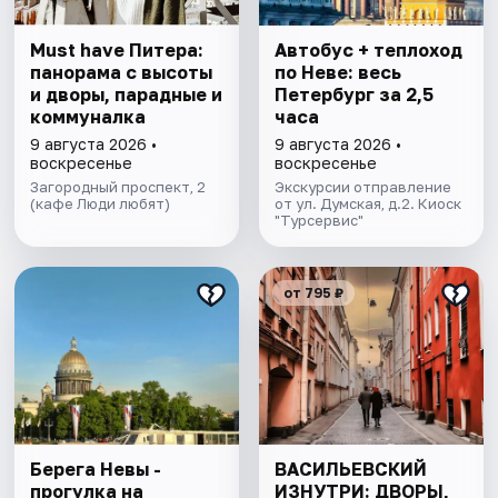
Must have Питера:
Автобус + теплоход
панорама с высоты
по Неве: весь
и дворы, парадные и
Петербург за 2,5
коммуналка
часа
9 августа 2026 •
9 августа 2026 •
воскресенье
воскресенье
Загородный проспект, 2
Экскурсии отправление
(кафе Люди любят)
от ул. Думская, д.2. Киоск
"Турсервис"
от 795 ₽
Берега Невы -
ВАСИЛЬЕВСКИЙ
прогулка на
ИЗНУТРИ: ДВОРЫ,