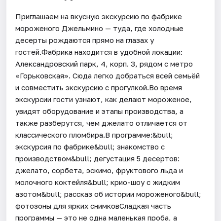
Приглашаем на вкусную экскурсию по фабрике
мороженого Джельмино — туда, где холодные
десерты рождаются прямо на глазах у
гостей.Фабрика находится в удобной локации:
Александровский парк, 4, корп. 3, рядом с метро
«Горьковская». Сюда легко добраться всей семьёй
и совместить экскурсию с прогулкой.Во время
экскурсии гости узнают, как делают мороженое,
увидят оборудование и этапы производства, а
также разберутся, чем джелато отличается от
классического пломбира.В программе:&bull;
экскурсия по фабрике&bull; знакомство с
производством&bull; дегустация 5 десертов:
джелато, сорбета, эскимо, фруктового льда и
молочного коктейля&bull; крио-шоу с жидким
азотом&bull; рассказ об истории мороженого&bull;
фотозоны для ярких снимковСладкая часть
программы — это не одна маленькая проба, а