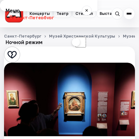
Меню
×
Концерты
Театр
Стендап
Выставки
Квест
Санкт-Петербург
Концерты
Санкт-Петербург
Музей Христианской Культуры
Музеи
Ночной режим
☀
☾
Театр
Стендап
Выставки
Квесты
Экскурсии
Спорт
События