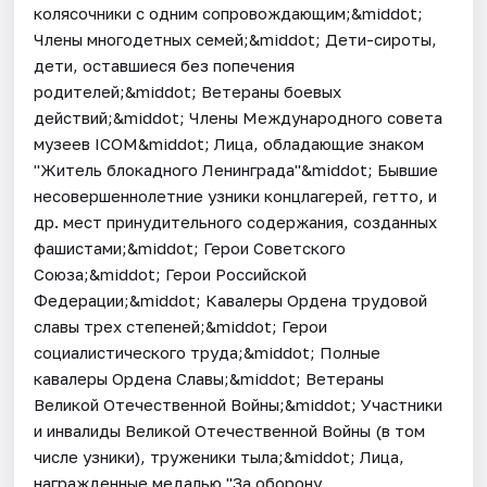
колясочники с одним сопровождающим;&middot;
Члены многодетных семей;&middot; Дети-сироты,
дети, оставшиеся без попечения
родителей;&middot; Ветераны боевых
действий;&middot; Члены Международного совета
музеев ICOM&middot; Лица, обладающие знаком
"Житель блокадного Ленинграда"&middot; Бывшие
несовершеннолетние узники концлагерей, гетто, и
др. мест принудительного содержания, созданных
фашистами;&middot; Герои Советского
Союза;&middot; Герои Российской
Федерации;&middot; Кавалеры Ордена трудовой
славы трех степеней;&middot; Герои
социалистического труда;&middot; Полные
кавалеры Ордена Славы;&middot; Ветераны
Великой Отечественной Войны;&middot; Участники
и инвалиды Великой Отечественной Войны (в том
числе узники), труженики тыла;&middot; Лица,
награжденные медалью "За оборону