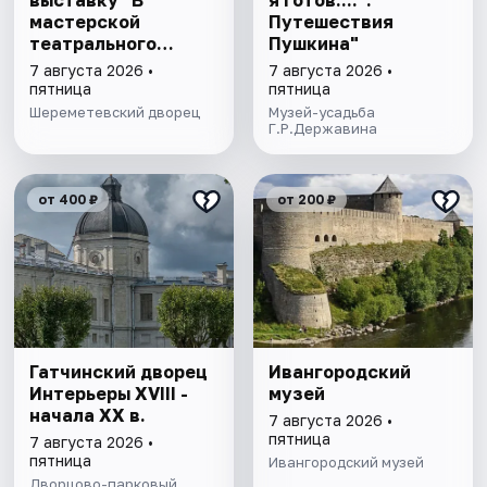
выставку "В
я готов....".
мастерской
Путешествия
театрального
Пушкина"
художника"
7 августа 2026 •
7 августа 2026 •
пятница
пятница
Шереметевский дворец
Музей-усадьба
Г.Р.Державина
от 400 ₽
от 200 ₽
Гатчинский дворец
Ивангородский
Интерьеры ХVIII -
музей
начала ХХ в.
7 августа 2026 •
пятница
7 августа 2026 •
пятница
Ивангородский музей
Дворцово-парковый