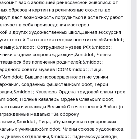
накомит вас с эволюцией ренессансной живописи: от
рных образов и картин на религиозные сюжеты до
шрут даст возможность погрузиться в эстетику работ
ключает в себя произведения мастеров
кой и других художественных школ.Данная экскурсия
угих гостей.Льготные категории посетителей:&middot;
изыву;&middot; Сотрудники музеев РФ;&middot;
ясочники с одним сопровождающим;&middot; Члены
ставшиеся без попечения родителей;&middot;
ародного совета музеев ICOM&middot; Лица,
а"&middot; Бывшие несовершеннолетние узники
держания, созданных фашистами;&middot; Герои
рации;&middot; Кавалеры Ордена трудовой славы трех
&middot; Полные кавалеры Ордена Славы;&middot;
астники и инвалиды Великой Отечественной Войны (в
 награжденные медалью "За оборону
льники;&middot; Лица, обучающиеся в суворовских
кальных училищах;&middot; Члены союзов художников,
ты дневных отделений;&middot; Гиды-экскурсоводы,