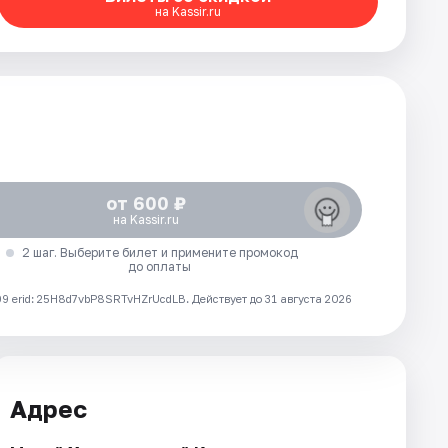
на Kassir.ru
от 600 ₽
на Kassir.ru
2 шаг. Выберите билет и примените промокод
до оплаты
 erid: 25H8d7vbP8SRTvHZrUcdLB.
Действует до 31 августа 2026
Адрес