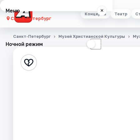
Меню
×
Концерты
Театр
С
Санкт-Петербург
Концерты
Санкт-Петербург
Музей Христианской Культуры
Му
Ночной режим
☀
☾
Театр
Стендап
Выставки
Квесты
Экскурсии
Спорт
События