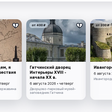
от 400 ₽
от 200 ₽
ем, я
Гатчинский дворец
Ивангор
ешествия
Интерьеры ХVIII -
6 августа 
начала ХХ в.
Ивангород
етверг
6 августа 2026 • четверг
Державина
Дворцово-парковый музей-
заповедник Гатчина