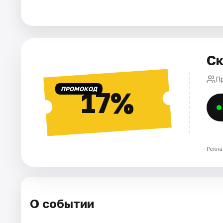
Города
Площадки
Ск
Артисты
П
ПРОМОКОД
17%
Рейтинги
Рекла
О событии