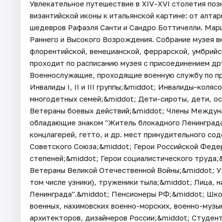
Увлекательное путешествие в XIV-XVI столетия поз
византийской иконы к итальянской картине: от алта
шедевров Рафаэля Санти и Сандро Боттичелли. Мар
Раннего и Высокого Возрождения. Собрание музея в
флорентийской, венецианской, феррарской, умбрийс
проходит по расписанию музея с присоединением др
Военнослужащие, проходящие военную службу по пр
Инвалиды I, II и III группы;&middot; Инвалиды-кол
многодетных семей;&middot; Дети-сироты, дети, о
Ветераны боевых действий;&middot; Члены Междун
обладающие знаком "Житель блокадного Ленинград
концлагерей, гетто, и др. мест принудительного со
Советского Союза;&middot; Герои Российской Феде
степеней;&middot; Герои социалистического труда;
Ветераны Великой Отечественной Войны;&middot; Уч
том числе узники), труженики тыла;&middot; Лица,
Ленинграда".&middot; Пенсионеры РФ;&middot; Шко
военных, нахимовских военно-морских, военно-музы
архитекторов, дизайнеров России;&middot; Студен