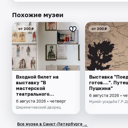
Похожие музеи
от 200 ₽
от 200 ₽
Входной билет на
Выставка "Поед
выставку "В
готов....". Пут
мастерской
Пушкина"
театрального
6 августа 2026 • ч
художника"
6 августа 2026 • четверг
Музей-усадьба Г.Р.
Шереметевский дворец
→
Все музеи в Санкт-Петербурге