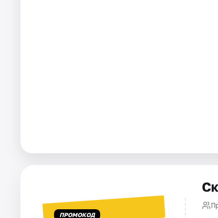
Города
Площадки
Артисты
Рейтинги
Ск
П
ПРОМОКОД