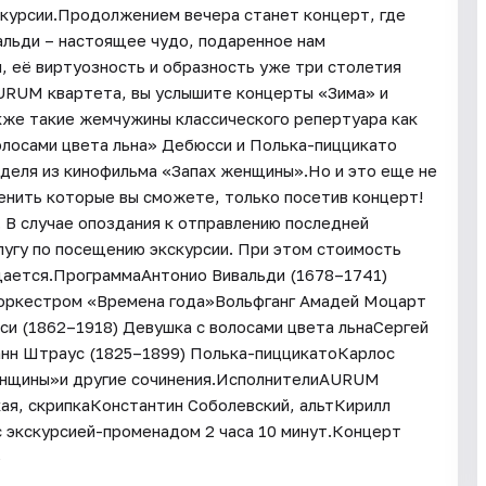
курсии.Продолжением вечера станет концерт, где
альди – настоящее чудо, подаренное нам
, её виртуозность и образность уже три столетия
AURUM квартета, вы услышите концерты «Зима» и
акже такие жемчужины классического репертуара как
олосами цвета льна» Дебюсси и Полька-пиццикато
деля из кинофильма «Запах женщины».Но и это еще не
енить которые вы сможете, только посетив концерт!
 В случае опоздания к отправлению последней
лугу по посещению экскурсии. При этом стоимость
щается.ПрограммаАнтонио Вивальди (1678–1741)
с оркестром «Времена года»Вольфганг Амадей Моцарт
и (1862–1918) Девушка с волосами цвета льнаСергей
анн Штраус (1825–1899) Полька-пиццикатоКарлос
женщины»и другие сочинения.ИсполнителиAURUM
ая, скрипкаКонстантин Соболевский, альтКирилл
 экскурсией-променадом 2 часа 10 минут.Концерт
6