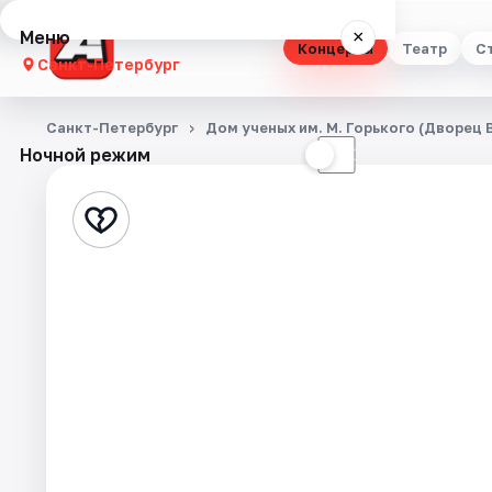
Меню
×
Концерты
Театр
С
Санкт-Петербург
Концерты
Санкт-Петербург
Дом ученых им. М. Горького (Дворец
Ночной режим
☀
☾
Театр
Стендап
Выставки
Квесты
Экскурсии
Спорт
События