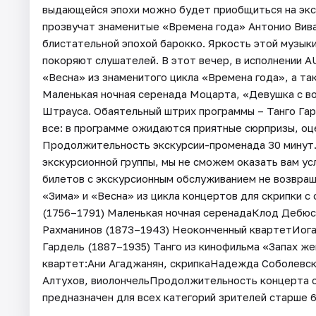
выдающейся эпохи можно будет приобщиться на экс
прозвучат знаменитые «Времена года» Антонио Вив
блистательной эпохой барокко. Яркость этой музыки
покоряют слушателей. В этот вечер, в исполнении 
«Весна» из знаменитого цикла «Времена года», а т
Маленькая ночная серенада Моцарта, «Девушка с в
Штрауса. Обаятельный штрих программы – Танго Гар
все: в программе ожидаются приятные сюрпризы, оц
Продолжительность экскурсии-променада 30 минут.
экскурсионной группы, мы не сможем оказать вам ус
билетов с экскурсионным обслуживанием не возвра
«Зима» и «Весна» из цикла концертов для скрипки 
(1756–1791) Маленькая ночная серенадаКлод Дебюсс
Рахманинов (1873–1943) Неоконченный квартетИог
Гардель (1887–1935) Танго из кинофильма «Запах 
квартет:Ани Агаджанян, скрипкаНадежда Соболевск
Алтухов, виолончельПродолжительность концерта с
предназначен для всех категорий зрителей старше 