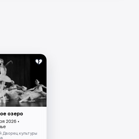
ое озеро
ря 2026 •
нье
й Дворец культуры
ов