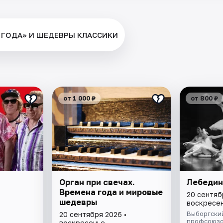
А ГОДА» И ШЕДЕВРЫ КЛАССИКИ
от 1 000 ₽
от 800 ₽
Орган при свечах.
Лебедин
Времена года и мировые
20 сентяб
шедевры
воскресе
Выборгски
20 сентября 2026 •
профсоюз
воскресенье