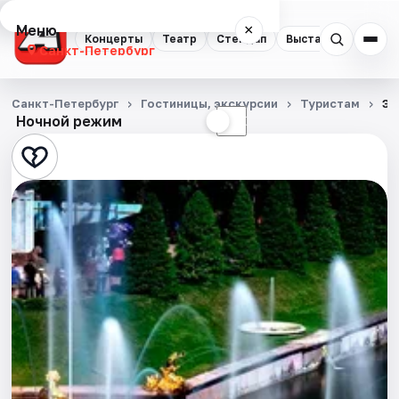
Меню
×
Концерты
Театр
Стендап
Выставки
Квест
Санкт-Петербург
Концерты
Санкт-Петербург
Гостиницы, экскурсии
Туристам
Эк
Ночной режим
☀
☾
Театр
Стендап
Выставки
Квесты
Экскурсии
Спорт
События