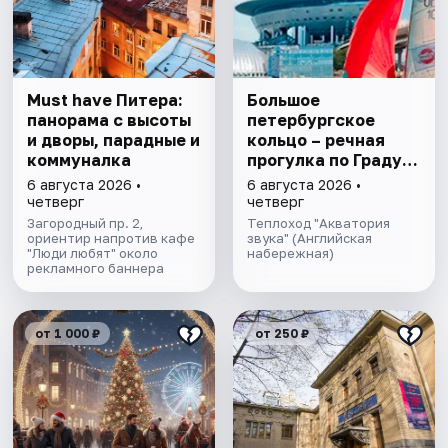
Must have Питера:
Большое
панорама с высоты
петербургское
и дворы, парадные и
кольцо – речная
коммуналка
прогулка пo Граду
на Неве с
6 августа 2026 •
6 августа 2026 •
авторской
четверг
четверг
экскурсией и живой
Загородный пр. 2,
Теплоход "Акватория
ориентир напротив кафе
музыкой в тёплом
звука" (Английская
"Люди любят" около
набережная)
салоне теплохода
рекламного баннера
от 1 000 ₽
от 250 ₽