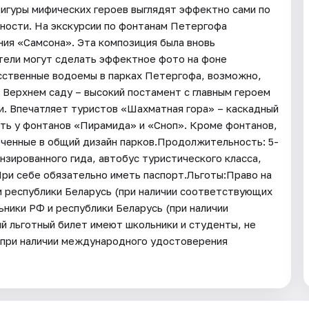
фигуры мифических героев выглядят эффектно сами по
ности. На экскурсии по фонтанам Петергофа
ния «Самсона». Эта композиция была вновь
тели могут сделать эффектное фото на фоне
сственные водоемы в парках Петергофа, возможно,
 Верхнем саду – высокий постамент с главным героем
и. Впечатляет туристов «Шахматная гора» – каскадный
ть у фонтанов «Пирамида» и «Сноп». Кроме фонтанов,
юченные в общий дизайн парков.Продолжительность: 5-
нзированного гида, автобус туристического класса,
При себе обязательно иметь паспорт.Льготы:Право на
 республики Беларусь (при наличии соответствующих
ники РФ и республики Беларусь (при наличии
 льготный билет имеют школьники и студенты, не
(при наличии международного удостоверения