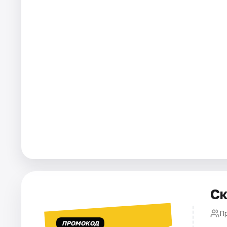
Города
Площадки
Артисты
Рейтинги
Ск
П
ПРОМОКОД