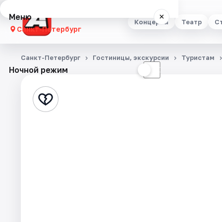
Меню
×
Концерты
Театр
С
Санкт-Петербург
Концерты
Санкт-Петербург
Гостиницы, экскурсии
Туристам
Ночной режим
☀
☾
Театр
Стендап
Выставки
Квесты
Экскурсии
Спорт
События