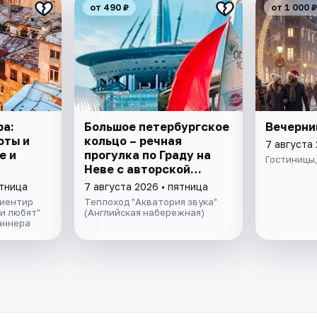
от 490 ₽
от 1 000 ₽
ра:
Большое петербургское
Вечерни
оты и
кольцо – речная
7 августа 
е и
прогулка пo Граду на
Гостиницы,
Неве с авторской
экскурсией и живой
ятница
7 августа 2026 • пятница
музыкой в тёплом
риентир
Теплоход "Акватория звука"
салоне теплохода
и любят"
(Английская набережная)
аннера