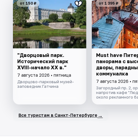
от 150 ₽
от 1 395 ₽
"Дворцовый парк.
Must have Пите
Исторический парк
панорама с выс
XVIII-начало XX в."
дворы, парадны
коммуналка
7 августа 2026 • пятница
7 августа 2026 • п
Дворцово-парковый музей-
заповедник Гатчина
Загородный пр. 2, о
напротив кафе "Люд
около рекламного б
→
Все туристам в Санкт-Петербурге