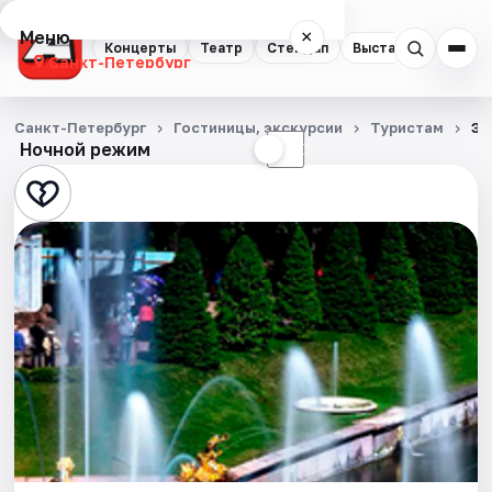
Меню
×
Концерты
Театр
Стендап
Выставки
Квест
Санкт-Петербург
Концерты
Санкт-Петербург
Гостиницы, экскурсии
Туристам
Эк
Ночной режим
☀
☾
Театр
Стендап
Выставки
Квесты
Экскурсии
Спорт
События