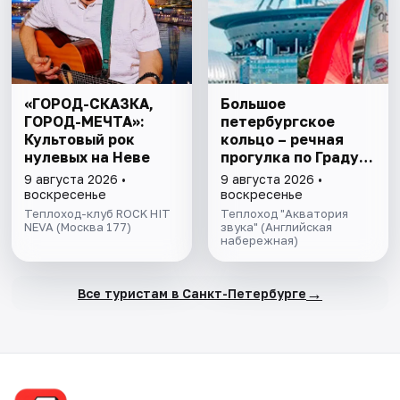
«ГОРОД-СКАЗКА,
Большое
ГОРОД-МЕЧТА»:
петербургское
Культовый рок
кольцо – речная
нулевых на Неве
прогулка пo Граду
на Неве с
9 августа 2026 •
9 августа 2026 •
авторской
воскресенье
воскресенье
экскурсией и живой
Теплоход-клуб ROCK HIT
Теплоход "Акватория
NEVA (Москва 177)
музыкой в тёплом
звука" (Английская
набережная)
салоне теплохода
→
Все туристам в Санкт-Петербурге