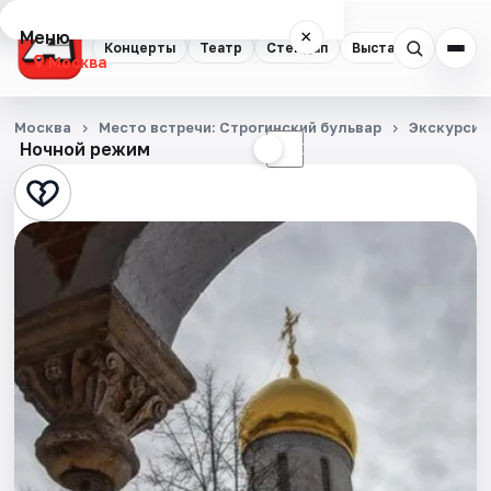
Меню
×
Концерты
Театр
Стендап
Выставки
Квест
Москва
Концерты
Москва
Место встречи: Строгинский бульвар
Экскурсии
Ночной режим
☀
☾
Театр
Стендап
Выставки
Квесты
Экскурсии
Спорт
События