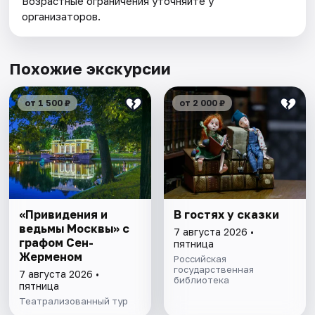
Возрастные ограничения уточняйте у
организаторов.
Похожие экскурсии
от 1 500 ₽
от 2 000 ₽
«Привидения и
В гостях у сказки
ведьмы Москвы» с
7 августа 2026 •
графом Сен-
пятница
Жерменом
Российская
государственная
7 августа 2026 •
библиотека
пятница
Театрализованный тур