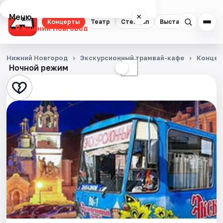
Меню
×
Концерты
Театр
Стендап
Выставки
Квест
Нижний Новгород
Концерты
Нижний Новгород
Экскурсионный трамвай-кафе
Концер
Ночной режим
☀
☾
Театр
Стендап
Выставки
Квесты
Экскурсии
Спорт
События