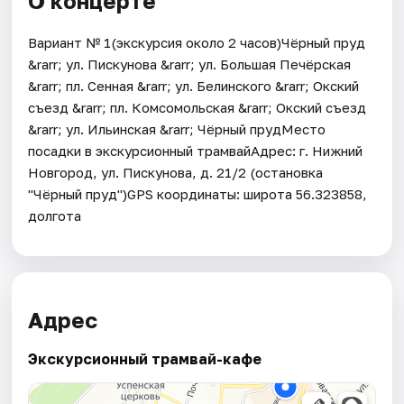
О концерте
Вариант № 1(экскурсия около 2 часов)Чёрный пруд
&rarr; ул. Пискунова &rarr; ул. Большая Печёрская
&rarr; пл. Сенная &rarr; ул. Белинского &rarr; Окский
съезд &rarr; пл. Комсомольская &rarr; Окский съезд
&rarr; ул. Ильинская &rarr; Чёрный прудМесто
посадки в экскурсионный трамвайАдрес: г. Нижний
Новгород, ул. Пискунова, д. 21/2 (остановка
"Чёрный пруд")GPS координаты: широта 56.323858,
долгота
Адрес
Экскурсионный трамвай-кафе