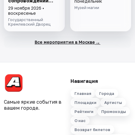
сопровождении
понедельник
симфонического
Музей магии
29 ноября 2026 •
оркестра.
воскресенье
Возможна
Государственный
телесъёмка
Кремлевский Дворец
→
Все мероприятия в Москве
Навигация
Главная
Города
Самые яркие события в
Площадки
Артисты
вашем городе.
Рейтинги
Промокоды
О нас
Возврат билетов