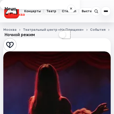
Меню
×
Концерты
Театр
Стендап
Выставки
Квест
Москва
Концерты
Москва
Театральный центр «На Плющихе»
События
Ночной режим
☀
☾
Театр
Стендап
Выставки
Квесты
Экскурсии
Спорт
События