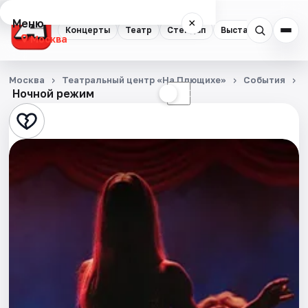
Меню
×
Концерты
Театр
Стендап
Выставки
Квест
Москва
Концерты
Москва
Театральный центр «На Плющихе»
События
Ночной режим
☀
☾
Театр
Стендап
Выставки
Квесты
Экскурсии
Спорт
События