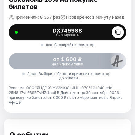
билетов
Применили: 8 367 раз
Проверено: 1 минуту назад
DX749988
Скопировать
1 шаг. Скопируйте промокод
от 1 600 ₽
на Яндекс Афише
2 шаг. Выберите билет и примените промокод
до оплаты
Реклама. ООО "ЯНДЕКС МУЗЫКА", ИНН: 9705121040 erid:
25H8d7vbP8SRTvHZrUcdLB
Действует до 30 сентября 2026
при покупке билетов от 3 000 ₽ на это мероприятие на Яндекс
Афише!
О событии