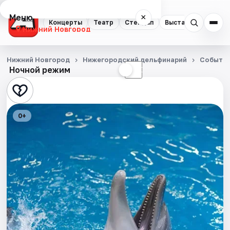
Меню
×
Концерты
Театр
Стендап
Выставки
Квест
Нижний Новгород
Концерты
Нижний Новгород
Нижегородский дельфинарий
Событи
Ночной режим
☀
☾
Театр
Стендап
0+
Выставки
Квесты
Экскурсии
Спорт
События