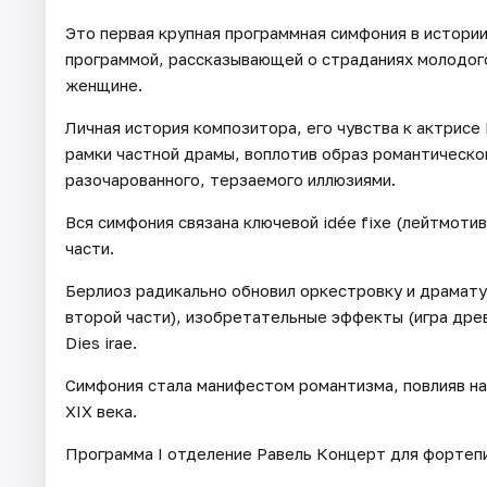
Это первая крупная программная симфония в истори
программой, рассказывающей о страданиях молодог
женщине.
Личная история композитора, его чувства к актрисе
рамки частной драмы, воплотив образ романтическо
разочарованного, терзаемого иллюзиями.
Вся симфония связана ключевой idée fixe (лейтмоти
части.
Берлиоз радикально обновил оркестровку и драмату
второй части), изобретательные эффекты (игра дре
Dies irae.
Симфония стала манифестом романтизма, повлияв на
XIX века.
Программа I отделение Равель Концерт для фортепи