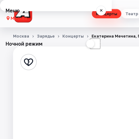
Меню
×
Концерты
Театр
Москва
Концерты
Москва
Зарядье
Концерты
Екатерина Мечетина, 
Ночной режим
☀
☾
Театр
Стендап
Выставки
Квесты
Экскурсии
Спорт
События