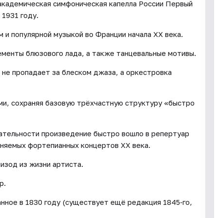
академическая симфоническая капелла России Первый
1931 году.
 и популярной музыкой во Франции начала ХХ века.
ементы блюзового лада, а также танцевальные мотивы.
, не пропадает за блеском джаза, а оркестровка
ми, сохраняя базовую трёхчастную структуру «быстро
кательности произведение быстро вошло в репертуар
лняемых фортепианных концертов XX века.
изод из жизни артиста.
p.
нное в 1830 году (существует ещё редакция 1845‑го,