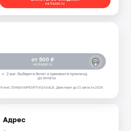
на Kassir.ru
от 500 ₽
на Kassir.ru
2 шаг. Выберите билет и примените промокод
до оплаты
 erid: 25H8d7vbP8SRTvHZrUcdLB.
Действует до 31 августа 2026
Адрес