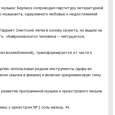
и музыки: Берлиоз сопроводил партитуру литературной
о музыканта, одержимого любовью к недостижимой
 Гарриет Смитсонё легли в основу сюжета, но вышли за
го, «байроновского» человека — мятущегося,
вом возлюбленной), трансформируется от части к
ргию: использовал редкие инструменты (арфы во
вком смычка в финале) и включил средневековую тему
 развитие программной музыки и оркестрового письма
ано с оркестром № 1 соль мажор, M.