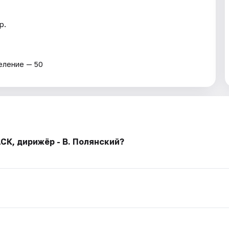
р.
еление — 50
СК, дирижёр - В. Полянский?