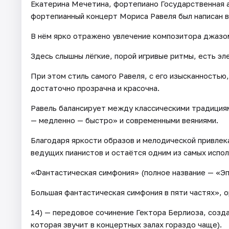
Екатерина Мечетина, фортепиано Государственная 
фортепианный концерт Мориса Равеля был написан в 
В нём ярко отражено увлечение композитора джазом
Здесь слышны лёгкие, порой игривые ритмы, есть эл
При этом стиль самого Равеля, с его изысканностью
достаточно прозрачна и красочна.
Равель балансирует между классическими традиция
— медленно — быстро» и современными веяниями.
Благодаря яркости образов и мелодической привле
ведущих пианистов и остаётся одним из самых испо
«Фантастическая симфония» (полное название — «Эп
Большая фантастическая симфония в пяти частях», o
14) — передовое сочинение Гектора Берлиоза, созда
которая звучит в концертных залах гораздо чаще).