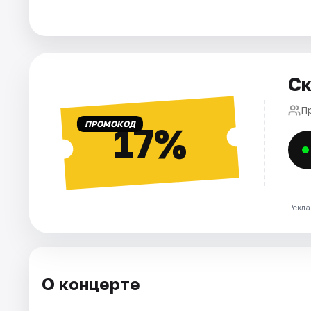
Города
Площадки
Ск
Артисты
П
ПРОМОКОД
17%
Рейтинги
Рекла
О концерте