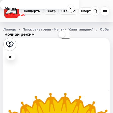
Меню
×
Концерты
Театр
Стендап
Спорт
Липецк
Концерты
Липецк
Пляж санатория «Мечта» (Капитанщино)
Событ
Ночной режим
☀
☾
Театр
Стендап
0+
Спорт
События
Города
Площадки