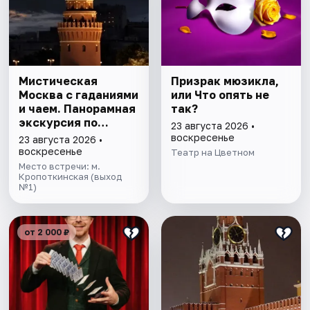
Мистическая
Призрак мюзикла,
Москва с гаданиями
или Что опять не
и чаем. Панорамная
так?
экскурсия по
23 августа 2026 •
центру столицы
воскресенье
23 августа 2026 •
воскресенье
Театр на Цветном
Место встречи: м.
Кропоткинская (выход
№1)
от 2 000 ₽