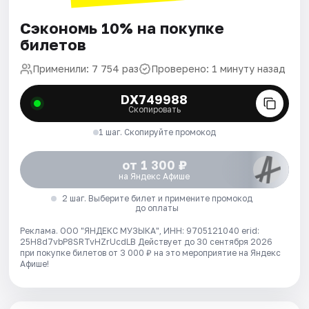
Сэкономь 10% на покупке
билетов
Применили: 7 754 раз
Проверено: 1 минуту назад
DX749988
Скопировать
1 шаг. Скопируйте промокод
от 1 300 ₽
на Яндекс Афише
2 шаг. Выберите билет и примените промокод
до оплаты
Реклама. ООО "ЯНДЕКС МУЗЫКА", ИНН: 9705121040 erid:
25H8d7vbP8SRTvHZrUcdLB
Действует до 30 сентября 2026
при покупке билетов от 3 000 ₽ на это мероприятие на Яндекс
Афише!