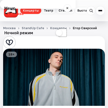
Меню
×
Концерты
Театр
Стендап
Выставки
Квест
Москва
Концерты
Москва
StandUp Cafe
Концерты
Егор Свирский
Ночной режим
☀
☾
Театр
Стендап
18+
Выставки
Квесты
Экскурсии
Спорт
События